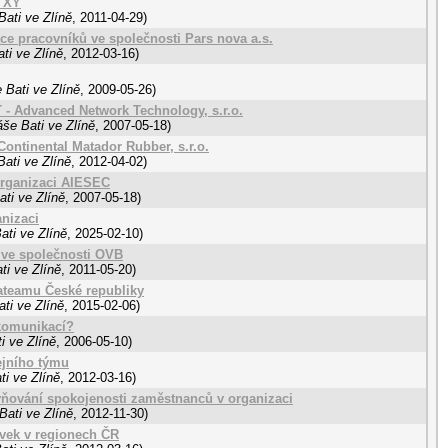
ě XY
ati ve Zlíně
,
2011-04-29
)
ce pracovníků ve společnosti Pars nova a.s.
ti ve Zlíně
,
2012-03-16
)
 Bati ve Zlíně
,
2009-05-26
)
- Advanced Network Technology, s.r.o.
še Bati ve Zlíně
,
2007-05-18
)
ontinental Matador Rubber, s.r.o.
ati ve Zlíně
,
2012-04-02
)
organizaci AIESEC
ti ve Zlíně
,
2007-05-18
)
nizaci
ati ve Zlíně
,
2025-02-10
)
 ve společnosti OVB
ti ve Zlíně
,
2011-05-20
)
ateamu České republiky
ti ve Zlíně
,
2015-02-06
)
komunikací?
i ve Zlíně
,
2006-05-10
)
ejního týmu
i ve Zlíně
,
2012-03-16
)
livňování spokojenosti zaměstnanců v organizaci
Bati ve Zlíně
,
2012-11-30
)
rvek v regionech ČR