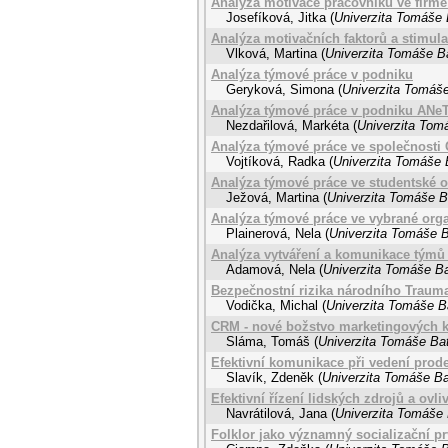
Analýza motivace pracovníků ve firm
Josefíková, Jitka
(
Univerzita Tomáše B
Analýza motivačních faktorů a stimula
Vlková, Martina
(
Univerzita Tomáše Ba
Analýza týmové práce v podniku
Geryková, Simona
(
Univerzita Tomáše
Analýza týmové práce v podniku ANeT 
Nezdařilová, Markéta
(
Univerzita Tomá
Analýza týmové práce ve společnosti C
Vojtíková, Radka
(
Univerzita Tomáše B
Analýza týmové práce ve studentské 
Ježová, Martina
(
Univerzita Tomáše Ba
Analýza týmové práce ve vybrané orga
Plainerová, Nela
(
Univerzita Tomáše B
Analýza vytváření a komunikace týmů
Adamová, Nela
(
Univerzita Tomáše Ba
Bezpečnostní rizika národního Traum
Vodička, Michal
(
Univerzita Tomáše Ba
CRM - nové božstvo marketingových 
Sláma, Tomáš
(
Univerzita Tomáše Bat
Efektivní komunikace při vedení prod
Slavík, Zdeněk
(
Univerzita Tomáše Bat
Efektivní řízení lidských zdrojů a ov
Navrátilová, Jana
(
Univerzita Tomáše 
Folklor jako významný socializační p