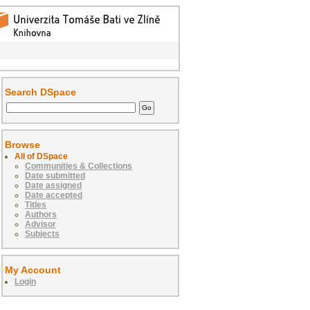
Search DSpace
Browse
All of DSpace
Communities & Collections
Date submitted
Date assigned
Date accepted
Titles
Authors
Advisor
Subjects
My Account
Login