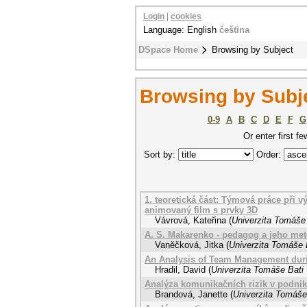
Login
|
cookies
Language: English
čeština
DSpace Home
Browsing by Subject
Browsing by Subj
0-9
A
B
C
D
E
F
G
Or enter first fe
Sort by:
Order:
1. teoretická část: Týmová práce při v
animovaný film s prvky 3D
Vávrová, Kateřina
(
Univerzita Tomáše 
A. S. Makarenko - pedagog a jeho met
Vaněčková, Jitka
(
Univerzita Tomáše B
An Analysis of Team Management duri
Hradil, David
(
Univerzita Tomáše Bati 
Analýza komunikačních rizik v podni
Brandová, Janette
(
Univerzita Tomáše 