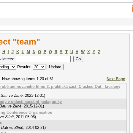
ect "team"
H
I
J
K
L
M
N
O
P
Q
R
S
T
U
V
W
X
Y
Z
w letters:
Results:
Now showing items 1-20 of 61
Next Page
ýrobě animovaného filmu 2. praktická část: Cracked Out - kreslený
Bati ve Zlíně
,
2023-12-01
)
ody v oblasti sociální pedagogiky
ati ve Zlíně
,
2015-12-01
)
ng Conference Organisation
ve Zlíně
,
2011-05-06
)
ku
Bati ve Zlíně
,
2014-02-21
)