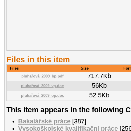
Files in this item
Files
Size
For
717.7Kb
pluhařová_2009_bp.pdf
56Kb
pluhařová_2009_vp.doc
52.5Kb
pluhařová_2009_op.doc
This item appears in the following C
Bakalářské práce
[387]
Vysokoškolské kvalifikační práce
[256