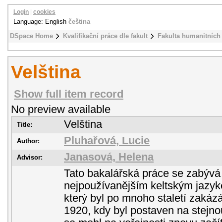
Login
|
cookies
Language: English
čeština
DSpace Home
Kvalifikační práce dle fakult
Fakulta humanitních 
Velština
Show full item record
No preview available
Velština
Title:
Pluhařová, Lucie
Author:
Janasová, Helena
Advisor:
Tato bakalářská práce se zabývá 
nejpoužívanějším keltským jazyke
který byl po mnoho staletí zakáz
1920, kdy byl postaven na stejno