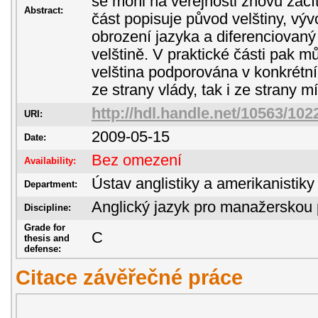
se mohl na veřejnosti znovu začít
Abstract:
část popisuje původ velštiny, výv
obrození jazyka a diferenciovaný 
velštině. V praktické části pak m
velština podporována v konkrétn
ze strany vlády, tak i ze strany m
http://hdl.handle.net/10563/102
URI:
2009-05-15
Date:
Bez omezení
Availability:
Ústav anglistiky a amerikanistiky
Department:
Anglický jazyk pro manažerskou 
Discipline:
Grade for
C
thesis and
defense:
Citace závěřečné práce