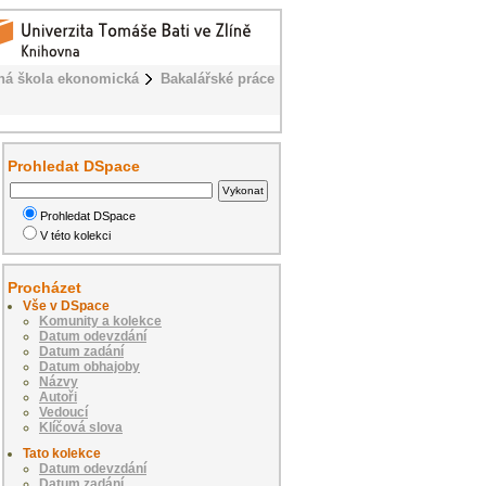
ná škola ekonomická
Bakalářské práce
Prohledat DSpace
Prohledat DSpace
V této kolekci
Procházet
Vše v DSpace
Komunity a kolekce
Datum odevzdání
Datum zadání
Datum obhajoby
Názvy
Autoři
Vedoucí
Klíčová slova
Tato kolekce
Datum odevzdání
Datum zadání