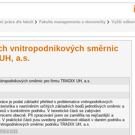
ní práce dle fakult
Fakulta managementu a ekonomiky
Vyšší odbor
ch vnitropodnikových směrnic
UH, a.s.
itropodnikových směrnic pro firmu TRADIX UH, a.s.
ráce je podat základní přehled o problematice vnitropodnikových
teristika s nastíněním určitých základních bodů jednotlivých směrnic a
pisů v konkrétním podniku. V teoretické části se zabývám
nicemi obecně. Při zpracování jsem se zaměřila na nejčastější a
. V praktické části jsou uvedeny problémové oblasti v daném podniku a
nitropodnikových směrnic podniku TRADIX UH, a.s.
10563/1022