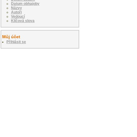
Datum obhajoby
Názvy
Autoři
Vedoucí
Klíčová slova
Můj účet
Přihlásit se