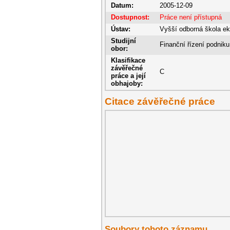
Datum:
2005-12-09
Dostupnost:
Práce není přístupná
Ústav:
Vyšší odborná škola e
Studijní
Finanční řízení podniku
obor:
Klasifikace
závěřečné
C
práce a její
obhajoby:
Citace závěřečné práce
Soubory tohoto záznamu