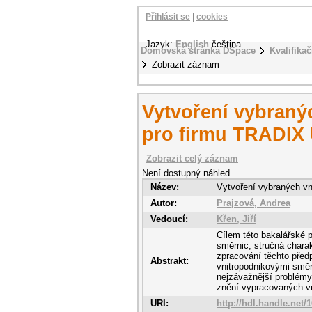
Přihlásit se
|
cookies
Jazyk:
English
čeština
Domovská stránka DSpace
Kvalifikač
Zobrazit záznam
Vytvoření vybraný
pro firmu TRADIX 
Zobrazit celý záznam
Není dostupný náhled
Název:
Vytvoření vybraných vn
Autor:
Prajzová, Andrea
Vedoucí:
Křen, Jiří
Cílem této bakalářské p
směrnic, stručná charak
zpracování těchto před
Abstrakt:
vnitropodnikovými směr
nejzávažnější problémy
znění vypracovaných v
URI:
http://hdl.handle.net/