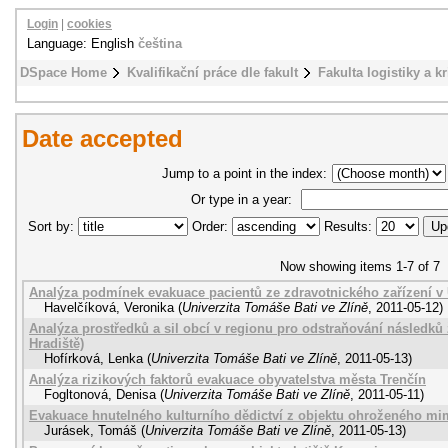
Login
|
cookies
Language: English
čeština
DSpace Home
Kvalifikační práce dle fakult
Fakulta logistiky a k
Date accepted
Jump to a point in the index:
Or type in a year:
Sort by:
Order:
Results:
Now showing items 1-7 of 7
Analýza podmínek evakuace pacientů ze zdravotnického zařízení v
Havelčíková, Veronika
(
Univerzita Tomáše Bati ve Zlíně
,
2011-05-12
)
Analýza prostředků a sil obcí v regionu pro odstraňování následk
Hradiště)
Hofírková, Lenka
(
Univerzita Tomáše Bati ve Zlíně
,
2011-05-13
)
Analýza rizikových faktorů evakuace obyvatelstva města Trenčín
Fogltonová, Denisa
(
Univerzita Tomáše Bati ve Zlíně
,
2011-05-11
)
Evakuace hnutelného kulturního dědictví z objektu ohroženého mi
Jurásek, Tomáš
(
Univerzita Tomáše Bati ve Zlíně
,
2011-05-13
)