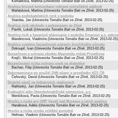
Komárková, Martina
(
Univerzita Tomáše Bati ve Zlíně
,
2013-02-25
)
Analýza krizové komunikace vybrané mimořádné události
Maňásková, Martina
(
Univerzita Tomáše Bati ve Zlíně
,
2013-02-25
)
Analýza podnikatelských rizik v podniku
Staroba, Jan
(
Univerzita Tomáše Bati ve Zlíně
,
2013-02-25
)
Analýza rizik obchodu s potravinami ve Zlíně
Pavlík, Lukáš
(
Univerzita Tomáše Bati ve Zlíně
,
2013-02-25
)
Analýza rizík a havarijné plánovanie v podniku Emerson a.s.,sekci
Mandincová, Vladimíra
(
Univerzita Tomáše Bati ve Zlíně
,
2013-02-25
)
Analýza systému bezpečnosti potravin živočišného původu
Dokoupil, Ivan
(
Univerzita Tomáše Bati ve Zlíně
,
2013-02-25
)
Bezpečnost a ochrana objektu Magistrátu města Prostějova
Krejčí, Michal
(
Univerzita Tomáše Bati ve Zlíně
,
2013-02-25
)
Bezpečnostní rizika ochrany osob na diskotéce
Bachan, Filip
(
Univerzita Tomáše Bati ve Zlíně
,
2013-02-25
)
Dekontaminace po použití ZHN silami a prostředky HZS ČR
Čeřovský, David
(
Univerzita Tomáše Bati ve Zlíně
,
2013-02-25
)
Divácké násilí na fotbalových stadionech
Rathúský, Jan
(
Univerzita Tomáše Bati ve Zlíně
,
2013-02-25
)
Evakuační plán Uherskohradišťské nemocnice, a.s.
Menšíková, Pavla
(
Univerzita Tomáše Bati ve Zlíně
,
2013-02-25
)
Hrozby a rizika pro ORP Veselí nad Moravou a jejich analýza
Hanáková, Adéla
(
Univerzita Tomáše Bati ve Zlíně
,
2013-02-25
)
Hrozby a rizika vzniku vzláštní povodně
Hofman, Vladimír
(
Univerzita Tomáše Bati ve Zlíně
,
2013-02-25
)