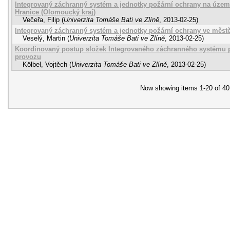
Integrovaný záchranný systém a jednotky požární ochrany na území
Hranice (Olomoucký kraj)
Večeřa, Filip
(
Univerzita Tomáše Bati ve Zlíně
,
2013-02-25
)
Integrovaný záchranný systém a jednotky požární ochrany ve měst
Veselý, Martin
(
Univerzita Tomáše Bati ve Zlíně
,
2013-02-25
)
Koordinovaný postup složek Integrovaného záchranného systému p
provozu
Kölbel, Vojtěch
(
Univerzita Tomáše Bati ve Zlíně
,
2013-02-25
)
Now showing items 1-20 of 40