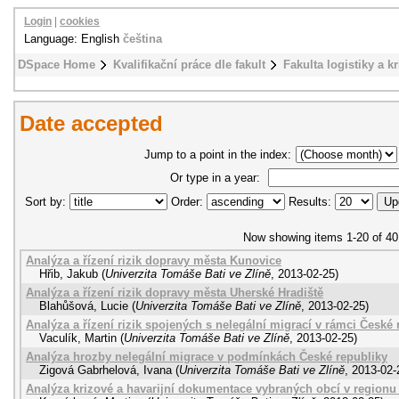
Login
|
cookies
Language: English
čeština
DSpace Home
Kvalifikační práce dle fakult
Fakulta logistiky a k
Date accepted
Jump to a point in the index:
Or type in a year:
Sort by:
Order:
Results:
Now showing items 1-20 of 40
Analýza a řízení rizik dopravy města Kunovice
Hřib, Jakub
(
Univerzita Tomáše Bati ve Zlíně
,
2013-02-25
)
Analýza a řízení rizik dopravy města Uherské Hradiště
Blahůšová, Lucie
(
Univerzita Tomáše Bati ve Zlíně
,
2013-02-25
)
Analýza a řízení rizik spojených s nelegální migrací v rámci České 
Vaculík, Martin
(
Univerzita Tomáše Bati ve Zlíně
,
2013-02-25
)
Analýza hrozby nelegální migrace v podmínkách České republiky
Zigová Gabrhelová, Ivana
(
Univerzita Tomáše Bati ve Zlíně
,
2013-02-
Analýza krizové a havarijní dokumentace vybraných obcí v regionu