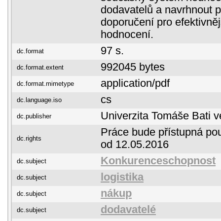
dodavatelů a navrhnout p
doporučení pro efektivně
hodnocení.
97 s.
dc.format
992045 bytes
dc.format.extent
application/pdf
dc.format.mimetype
cs
dc.language.iso
Univerzita Tomáše Bati v
dc.publisher
Práce bude přístupná pou
dc.rights
od 12.05.2016
Konkurenceschopnost
dc.subject
logistika
dc.subject
nákup
dc.subject
dodavatelé
dc.subject