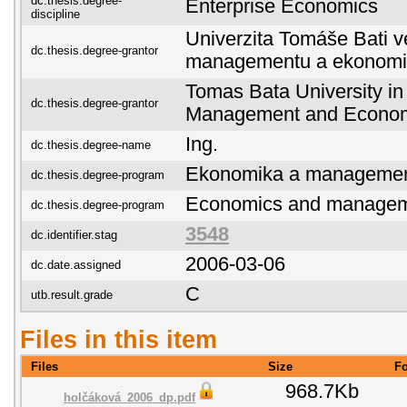
dc.thesis.degree-
Enterprise Economics
discipline
Univerzita Tomáše Bati ve
dc.thesis.degree-grantor
managementu a ekonomi
Tomas Bata University in 
dc.thesis.degree-grantor
Management and Econo
Ing.
dc.thesis.degree-name
Ekonomika a manageme
dc.thesis.degree-program
Economics and manage
dc.thesis.degree-program
3548
dc.identifier.stag
2006-03-06
dc.date.assigned
C
utb.result.grade
Files in this item
Files
Size
F
968.7Kb
holčáková_2006_dp.pdf