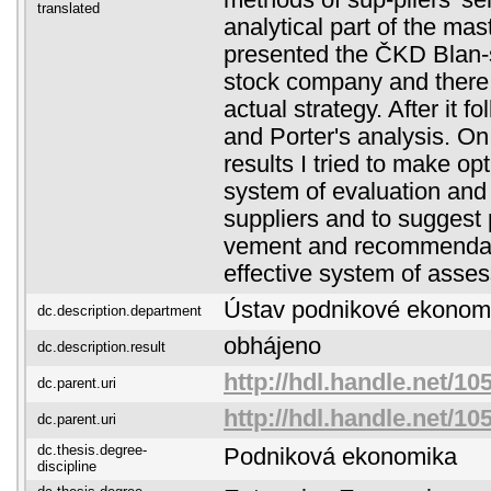
methods of sup-pliers' sel
translated
analytical part of the mast
presented the ČKD Blan-sk
stock company and there 
actual strategy. After it
and Porter's analysis. On
results I tried to make op
system of evaluation and 
suppliers and to suggest 
vement and recommendat
effective system of asse
Ústav podnikové ekonom
dc.description.department
obhájeno
dc.description.result
http://hdl.handle.net/10
dc.parent.uri
http://hdl.handle.net/10
dc.parent.uri
dc.thesis.degree-
Podniková ekonomika
discipline