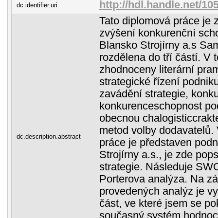
http://hdl.handle.net/10
dc.identifier.uri
Tato diplomová práce je 
zvýšení konkurenční sch
Blansko Strojírny a.s Sa
rozdělena do tří částí. V 
zhodnoceny literární pr
strategické řízení podnik
zavádění strategie, konku
konkurenceschopnost pod
obecnou chalogisticcrakt
metod volby dodavatelů. 
dc.description.abstract
práce je představen pod
Strojírny a.s., je zde po
strategie. Následuje SW
Porterova analýza. Na z
provedených analýz je vy
část, ve které jsem se po
současný systém hodnoc