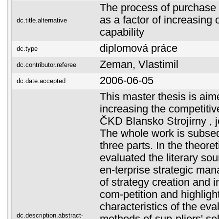
The process of purchase 
as a factor of increasing 
dc.title.alternative
capability
diplomová práce
dc.type
Zeman, Vlastimil
dc.contributor.referee
2006-06-05
dc.date.accepted
This master thesis is aime
increasing the competitive
ČKD Blansko Strojírny , 
The whole work is subsequ
three parts. In the theoret
evaluated the literary so
en-terprise strategic ma
of strategy creation and 
com-petition and highligh
characteristics of the eva
dc.description.abstract-