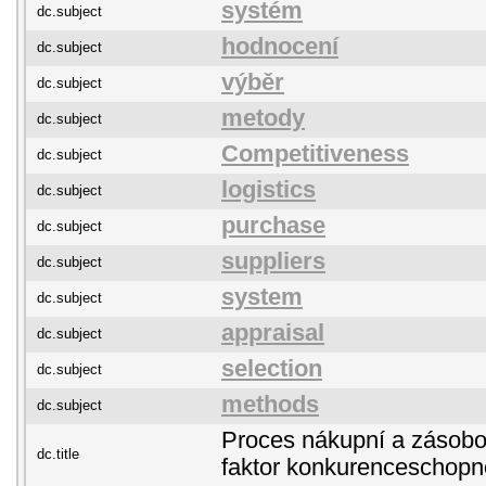
systém
dc.subject
hodnocení
dc.subject
výběr
dc.subject
metody
dc.subject
Competitiveness
dc.subject
logistics
dc.subject
purchase
dc.subject
suppliers
dc.subject
system
dc.subject
appraisal
dc.subject
selection
dc.subject
methods
dc.subject
Proces nákupní a zásobov
dc.title
faktor konkurenceschopn