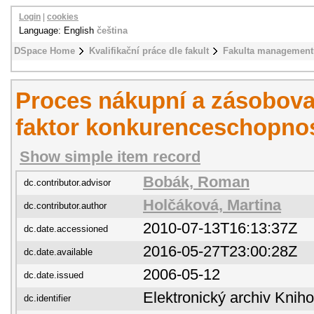
Login
|
cookies
Language: English
čeština
DSpace Home
Kvalifikační práce dle fakult
Fakulta management
Proces nákupní a zásobovac
faktor konkurenceschopnos
Show simple item record
Bobák, Roman
dc.contributor.advisor
Holčáková, Martina
dc.contributor.author
2010-07-13T16:13:37Z
dc.date.accessioned
2016-05-27T23:00:28Z
dc.date.available
2006-05-12
dc.date.issued
Elektronický archiv Kni
dc.identifier