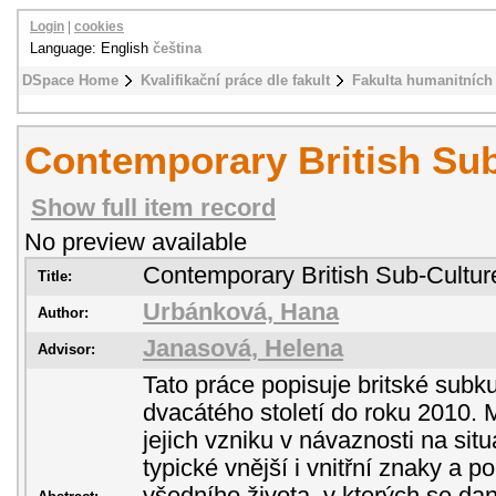
Login
|
cookies
Language: English
čeština
DSpace Home
Kvalifikační práce dle fakult
Fakulta humanitních 
Contemporary British Su
Show full item record
No preview available
Contemporary British Sub-Cultur
Title:
Urbánková, Hana
Author:
Janasová, Helena
Advisor:
Tato práce popisuje britské subku
dvacátého století do roku 2010. 
jejich vzniku v návaznosti na sit
typické vnější i vnitřní znaky a p