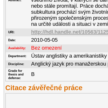
všedního života, v kterých se dan
Abstract:
nebo stále promítají. Práce doch
subkultura prochází svým životní
přirozeným společenským procese
na určité události a situaci v zemi
http://hdl.handle.net/10563/112
URI:
2010-05-05
Date:
Bez omezení
Availability:
Ústav anglistiky a amerikanistiky
Department:
Anglický jazyk pro manažerskou 
Discipline:
Grade for
B
thesis and
defense:
Citace závěřečné práce