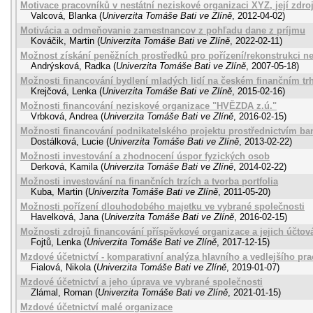
Motivace pracovníků v nestátní neziskové organizaci XYZ, její zdr
Valcová, Blanka
(
Univerzita Tomáše Bati ve Zlíně
,
2012-04-02
)
Motivácia a odmeňovanie zamestnancov z pohľadu dane z príjmu
Kováčik, Martin
(
Univerzita Tomáše Bati ve Zlíně
,
2022-02-11
)
Možnost získání peněžních prostředků pro pořízení/rekonstrukci n
Andrýsková, Radka
(
Univerzita Tomáše Bati ve Zlíně
,
2007-05-18
)
Možnosti financování bydlení mladých lidí na českém finančním t
Krejčová, Lenka
(
Univerzita Tomáše Bati ve Zlíně
,
2015-02-16
)
Možnosti financování neziskové organizace "HVĚZDA z.ú."
Vrbková, Andrea
(
Univerzita Tomáše Bati ve Zlíně
,
2016-02-15
)
Možnosti financování podnikatelského projektu prostřednictvím b
Dostálková, Lucie
(
Univerzita Tomáše Bati ve Zlíně
,
2013-02-22
)
Možnosti investování a zhodnocení úspor fyzických osob
Derková, Kamila
(
Univerzita Tomáše Bati ve Zlíně
,
2014-02-22
)
Možnosti investování na finančních trzích a tvorba portfolia
Kuba, Martin
(
Univerzita Tomáše Bati ve Zlíně
,
2011-05-20
)
Možnosti pořízení dlouhodobého majetku ve vybrané společnosti
Havelková, Jana
(
Univerzita Tomáše Bati ve Zlíně
,
2016-02-15
)
Možnosti zdrojů financování příspěvkové organizace a jejich účtov
Fojtů, Lenka
(
Univerzita Tomáše Bati ve Zlíně
,
2017-12-15
)
Mzdové účetnictví - komparativní analýza hlavního a vedlejšího p
Fialová, Nikola
(
Univerzita Tomáše Bati ve Zlíně
,
2019-01-07
)
Mzdové účetnictví a jeho úprava ve vybrané společnosti
Zlámal, Roman
(
Univerzita Tomáše Bati ve Zlíně
,
2021-01-15
)
Mzdové účetnictví malé organizace