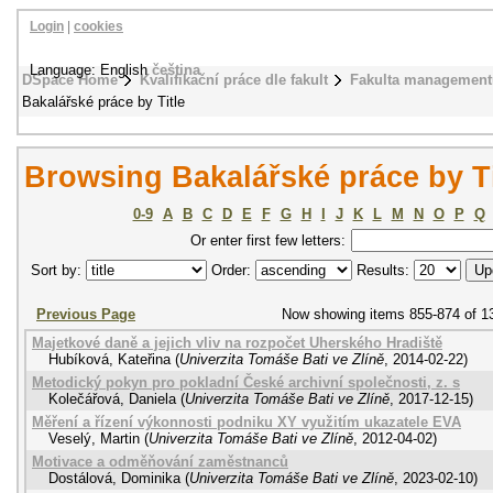
Login
|
cookies
Language: English
čeština
DSpace Home
Kvalifikační práce dle fakult
Fakulta management
Bakalářské práce by Title
Browsing Bakalářské práce by Ti
0-9
A
B
C
D
E
F
G
H
I
J
K
L
M
N
O
P
Q
Or enter first few letters:
Sort by:
Order:
Results:
Previous Page
Now showing items 855-874 of 1
Majetkové daně a jejich vliv na rozpočet Uherského Hradiště
Hubíková, Kateřina
(
Univerzita Tomáše Bati ve Zlíně
,
2014-02-22
)
Metodický pokyn pro pokladní České archivní společnosti, z. s
Kolečářová, Daniela
(
Univerzita Tomáše Bati ve Zlíně
,
2017-12-15
)
Měření a řízení výkonnosti podniku XY využitím ukazatele EVA
Veselý, Martin
(
Univerzita Tomáše Bati ve Zlíně
,
2012-04-02
)
Motivace a odměňování zaměstnanců
Dostálová, Dominika
(
Univerzita Tomáše Bati ve Zlíně
,
2023-02-10
)