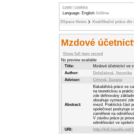
Login
|
cookies
Language: English
čeština
DSpace Home
Kvalifikační práce dle 
Mzdové účetnict
Show full item record
No preview available
Title:
Mzdové účetnictví ve v
Author:
Doležalová, Veronika
Advisor:
Crhová, Zuzana
Bakalářská práce se z
na teoretickou a prakti
zde definovány základn
obsahuje vymezení zdra
Abstract:
mezd. Praktická část p
společnost poskytuje s
zaměřené na odměňován
V závěru práce je prov
odměňování ve společn
URI:
http://hdl.handle.net/