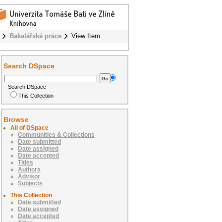
Bakalářské práce
View Item
Search DSpace
Search DSpace
This Collection
Browse
All of DSpace
Communities & Collections
Date submitted
Date assigned
Date accepted
Titles
Authors
Advisor
Subjects
This Collection
Date submitted
Date assigned
Date accepted