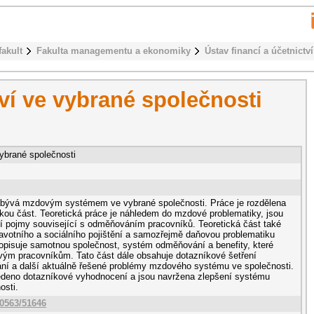
fakult
Fakulta managementu a ekonomiky
Ústav financí a účetnictví
ví ve vybrané společnosti
ybrané společnosti
abývá mzdovým systémem ve vybrané společnosti. Práce je rozdělena
ckou část. Teoretická práce je náhledem do mzdové problematiky, jsou
í pojmy související s odměňováním pracovníků. Teoretická část také
votního a sociálního pojištění a samozřejmě daňovou problematiku
opisuje samotnou společnost, systém odměňování a benefity, které
vým pracovníkům. Tato část dále obsahuje dotazníkové šetření
í a další aktuálně řešené problémy mzdového systému ve společnosti.
edeno dotazníkové vyhodnocení a jsou navržena zlepšení systému
osti.
10563/51646