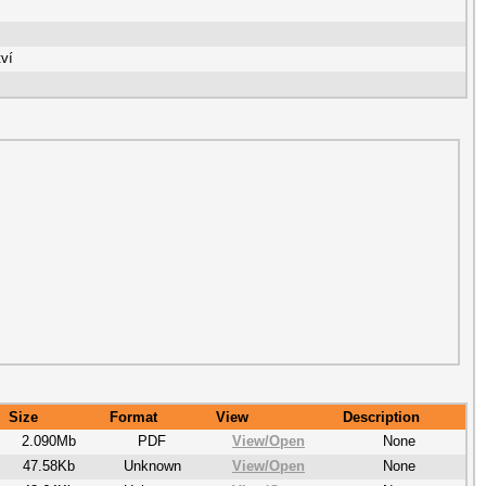
tví
Size
Format
View
Description
2.090Mb
PDF
View/
Open
None
47.58Kb
Unknown
View/
Open
None