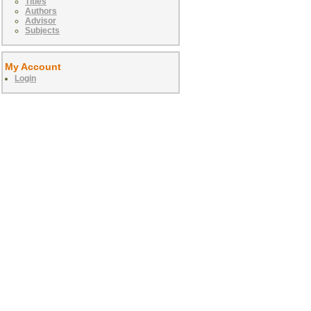
Titles
Authors
Advisor
Subjects
My Account
Login