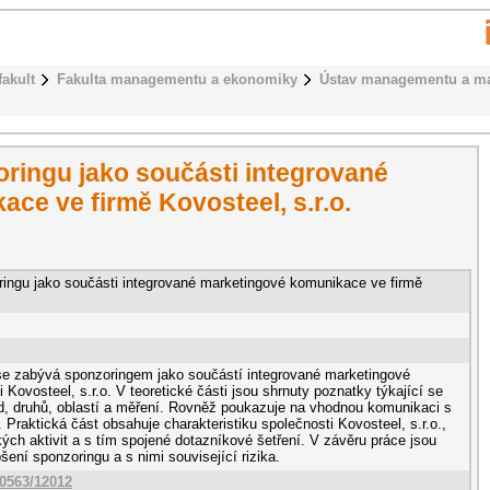
fakult
Fakulta managementu a ekonomiky
Ústav managementu a ma
oringu jako součásti integrované
ce ve firmě Kovosteel, s.r.o.
ringu jako součásti integrované marketingové komunikace ve firmě
se zabývá sponzoringem jako součástí integrované marketingové
Kovosteel, s.r.o. V teoretické části jsou shrnuty poznatky týkající se
d, druhů, oblastí a měření. Rovněž poukazuje na vhodnou komunikaci s
. Praktická část obsahuje charakteristiku společnosti Kovosteel, s.r.o.,
kých aktivit a s tím spojené dotazníkové šetření. V závěru práce jsou
ení sponzoringu a s nimi související rizika.
10563/12012