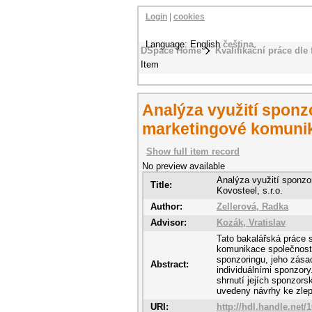
Login
|
cookies
Language: English
čeština
DSpace Home
Kvalifikační práce dle 
Item
Analýza využití sponz
marketingové komunika
Show full item record
No preview available
Analýza využití sponzo
Title:
Kovosteel, s.r.o.
Author:
Zellerová, Radka
Advisor:
Kozák, Vratislav
Tato bakalářská práce 
komunikace společnosti 
sponzoringu, jeho zása
Abstract:
individuálními sponzory
shrnutí jejích sponzors
uvedeny návrhy ke zlepš
URI:
http://hdl.handle.net/