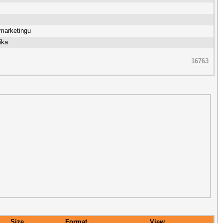
marketingu
ika
16763
Size
Format
View