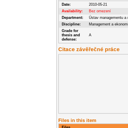
Date:
2010-05-21
Availability:
Bez omezení
Department:
Ústav managementu a 
Discipline:
Management a ekonom
Grade for
thesis and
A
defense:
Citace závěřečné práce
Files in this item
Files