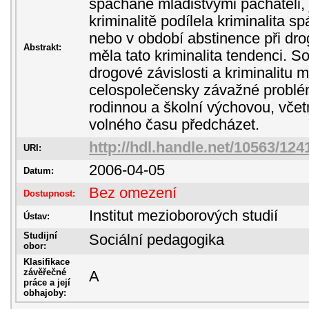
spáchané mladistvými pachateli, 
kriminalitě podílela kriminalita 
nebo v období abstinence při dro
Abstrakt:
měla tato kriminalita tendenci. 
drogové závislosti a kriminalitu 
celospolečensky závažné problémy
rodinnou a školní výchovou, včet
volného času předcházet.
http://hdl.handle.net/10563/124
URI:
2006-04-05
Datum:
Bez omezení
Dostupnost:
Institut mezioborových studií
Ústav:
Studijní
Sociální pedagogika
obor:
Klasifikace
závěřečné
A
práce a její
obhajoby: