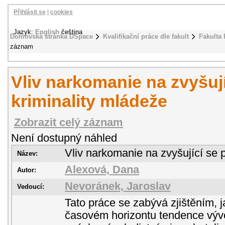
Přihlásit se
|
cookies
Jazyk:
English
čeština
Domovská stránka DSpace
Kvalifikační práce dle fakult
Fakulta 
záznam
Vliv narkomanie na zvyšují
kriminality mládeže
Zobrazit celý záznam
Není dostupný náhled
Vliv narkomanie na zvyšující se p
Název:
Alexová, Dana
Autor:
Nevoránek, Jaroslav
Vedoucí:
Tato práce se zabývá zjištěním, 
časovém horizontu tendence vývoj