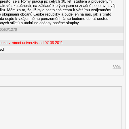
přesto, že s Romy pracuji již celých 30. let, studiem a provedeným
takové skutečnosti, na základě kterých jsem si značně poopravil svůj
tiku. Mám za to, že již byla nastolená cesta k většímu vzájemnému
 skupinami občanů České republiky a bude jen na nás, jak s tímto
da dojde k vzájemnému porozumění, či se budeme ubírat cestou
mných střetů a útoků na občany opačné skupiny.
10563/1279
ouze v rámci univerzity od 07.06.2011
ěd
3904