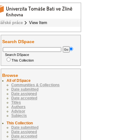
lářské práce
View Item
Search DSpace
Search DSpace
This Collection
Browse
All of DSpace
Communities & Collections
Date submitted
Date assigned
Date accepted
Titles
Authors
Advisor
Subjects
This Collection
Date submitted
Date assigned
Date accepted