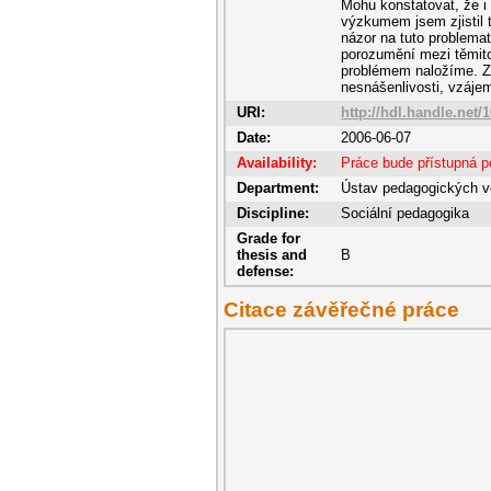
Mohu konstatovat, že i 
výzkumem jsem zjistil 
názor na tuto problema
porozumění mezi těmito
problémem naložíme. Z
nesnášenlivosti, vzáje
URI:
http://hdl.handle.net/
Date:
2006-06-07
Availability:
Práce bude přístupná p
Department:
Ústav pedagogických v
Discipline:
Sociální pedagogika
Grade for
thesis and
B
defense:
Citace závěřečné práce