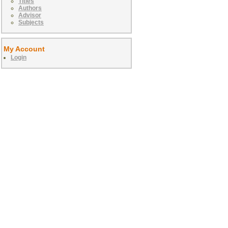
Titles
Authors
Advisor
Subjects
My Account
Login