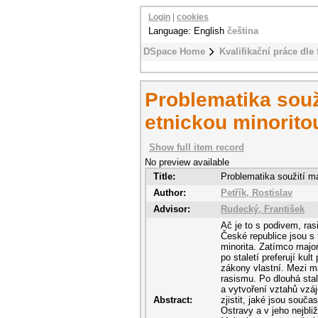
Login
|
cookies
Language: English
čeština
DSpace Home
Kvalifikační práce dle 
Problematika souži
etnickou minorito
Show full item record
No preview available
Title:
Problematika soužití ma
Author:
Petřík, Rostislav
Advisor:
Rudecký, František
Ač je to s podivem, ras
České republice jsou s
minorita. Zatímco majo
po staletí preferují ku
zákony vlastní. Mezi ma
rasismu. Po dlouhá stal
a vytvoření vztahů vzá
Abstract:
zjistit, jaké jsou sou
Ostravy a v jeho nejbli