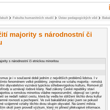
fakult
Fakulta humanitních studií
Ústav pedagogických věd
Baka
tí majority s národnostní či
u
jority s národnostní či etnickou minoritou
ismus je i v současné době jedním z největších problémů lidstva. I v
 tímto fenoménem velké problémy, zejména ve vztahu majorita - romská
ritní obyvatelstvo vyznává typickou středoevropskou kulturu, Romové již
lt přírody a uznávají rodové klany. Nad zákony České republiky staví
joritou a romskou minoritou vládne neporozumění, objevují se i prvky
etí se nedaří nalézt cestu, která by vedla ke sblížení těchto dvou kultur
jemné rovnosti a pochopení. Ve své bakalářské práci jsem se pokusil
časné vzájemné vztahy těchto dvou skupin obyvatel. Na území města
žším okolí jsem provedl výzkum, který mi přinesl překvapivé informace.