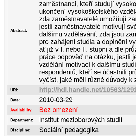
zaměstnanci, kteří studují vysok
ukončení vysokoškolského vzdělán
zda zaměstnavatelé umožňují z
jestli zaměstnavatelé motivují s
Abstract:
dalšímu vzdělávání, zda jsou z
pro zahájení studia a doplnění v
ať již v I. nebo II. stupni a dle 
práce odpověď na otázku, jestli
vzdělání motivací k dalšímu stud
respondentů, kteří se účastnili 
vyčíst, jaké měli různé důvody k 
http://hdl.handle.net/10563/129
URI:
2010-03-29
Date:
Bez omezení
Availability:
Institut mezioborových studií
Department:
Sociální pedagogika
Discipline: