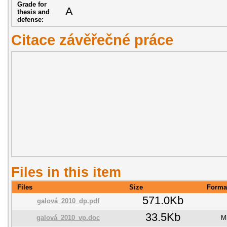
Grade for
A
thesis and
defense:
Citace závěřečné práce
Files in this item
Files
Size
Forma
571.0Kb
galová_2010_dp.pdf
33.5Kb
galová_2010_vp.doc
M