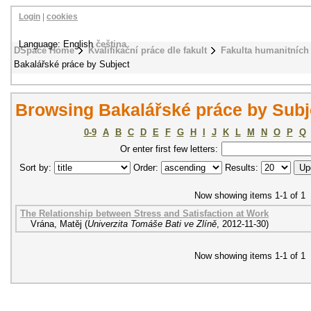
Login
|
cookies
Language: English
čeština
DSpace Home
Kvalifikační práce dle fakult
Fakulta humanitních 
Bakalářské práce by Subject
Browsing Bakalářské práce by Subje
0-9
A
B
C
D
E
F
G
H
I
J
K
L
M
N
O
P
Q
Or enter first few letters:
Sort by:
Order:
Results:
Now showing items 1-1 of 1
The Relationship between Stress and Satisfaction at Work
Vrána, Matěj
(
Univerzita Tomáše Bati ve Zlíně
,
2012-11-30
)
Now showing items 1-1 of 1