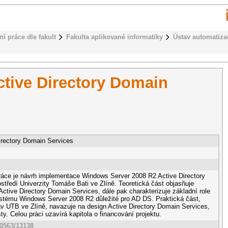
ní práce dle fakult
Fakulta aplikované informatiky
Ústav automatizac
tive Directory Domain
irectory Domain Services
ráce je návrh implementace Windows Server 2008 R2 Active Directory
tředí Univerzity Tomáše Bati ve Zlíně. Teoretická část objasňuje
ctive Directory Domain Services, dále pak charakterizuje základní role
stému Windows Server 2008 R2 důležité pro AD DS. Praktická část,
av UTB ve Zlíně, navazuje na design Active Directory Domain Services,
sty. Celou práci uzavírá kapitola o financování projektu.
10563/13138