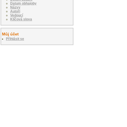
Datum obhajoby
Názvy
Autoři
Vedoucí
Klíčová slova
Můj účet
Přihlásit se