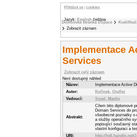
Přihlásit se
|
cookies
Jazyk:
English
čeština
Domovská stránka DSpace
Kvalifikač
Zobrazit záznam
Implementace Ac
Services
Zobrazit celý záznam
Není dostupný náhled
Název:
Implementace Active D
Autor:
Kořínek, Ondřej
Vedoucí:
Sysel, Martin
Cílem této diplomové p
Domain Services do pros
všeobecné poznatky o A
Abstrakt:
a služby operačního sy
popisující současný st
vlastní konfiguraci a te
URI:
http://hdl.handle.net/