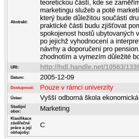
teoretickou částí, kde se zaměří
marketingu služeb a poté mark
který bude důležitou součástí dr
Abstrakt:
praktické části budu zjišťovat p
spokojenost hostů ubytovaných 
po jejichž vyhodnocení a interpr
návrhy a doporučení pro pension.
zhodnotím a vymezím důležité b
http://hdl.handle.net/10563/133
URI:
2005-12-09
Datum:
Pouze v rámci univerzity
Dostupnost:
Vyšší odborná škola ekonomická
Ústav:
Studijní
Marketing
obor:
Klasifikace
závěřečné
C
práce a její
obhajoby: