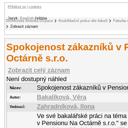
Přihlásit se
|
cookies
Jazyk:
English
čeština
Domovská stránka DSpace
Kvalifikační práce dle fakult
Fakulta
Zobrazit záznam
Spokojenost zákazníků v 
Octárně s.r.o.
Zobrazit celý záznam
Není dostupný náhled
Spokojenost zákazníků v Pension
Název:
Bakalíková, Věra
Autor:
Zahradníková, Ilona
Vedoucí:
Ve své bakalářské práci na téma
v Pensionu Na Octárně s.r.o." se