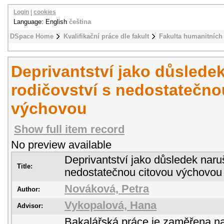
Login
|
cookies
Language: English
čeština
DSpace Home
Kvalifikační práce dle fakult
Fakulta humanitních 
Deprivantství jako důslede
rodičovství s nedostatečno
výchovou
Show full item record
No preview available
Deprivantství jako důsledek naru
Title:
nedostatečnou citovou výchovou
Nováková, Petra
Author:
Vykopalová, Hana
Advisor:
Bakalářská práce je zaměřena n