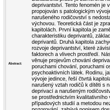
deprivantství. Tento fenomén je v
propojován s patologickým vývoje
narušeného rodičovství s nedost
výchovou. Teoretická část je zpr
kapitolách. První kapitola je za
charakteristiku deprivantů, zákla
deprivantů. Druhá kapitola zachyc
rozvoje deprivantství, které závi
faktorech a vlivech prostředí. Nás
věnuje projevům chování deprivan
Abstract:
poruchami chování, poruchami o
psychoaktivních látek. Rodinu, j
vývoje jedince, řeší čtvrtá kapitola
narušený vztah rodičů k dítěti s n
deprivací a narušeným rodičovstv
se prostřednictvím kvalitativníh
případových studií a metodou n
pozorování, zabývá popisem dosp