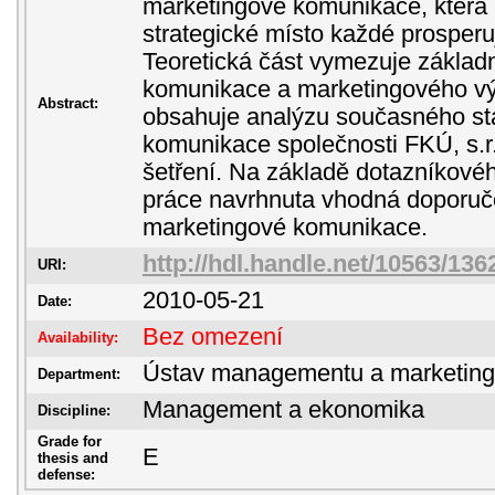
marketingové komunikace, která 
strategické místo každé prosperu
Teoretická část vymezuje základ
komunikace a marketingového vý
Abstract:
obsahuje analýzu současného st
komunikace společnosti FKÚ, s.r.
šetření. Na základě dotazníkovéh
práce navrhnuta vhodná doporučen
marketingové komunikace.
http://hdl.handle.net/10563/136
URI:
2010-05-21
Date:
Bez omezení
Availability:
Ústav managementu a marketin
Department:
Management a ekonomika
Discipline:
Grade for
E
thesis and
defense: