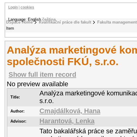
Login
|
cookies
Language: English
čeština
DSpace Home
Kvalifikační práce dle fakult
Fakulta management
Item
Analýza marketingové ko
společnosti FKÚ, s.r.o.
Show full item record
No preview available
Analýza marketingové komunikac
Title:
s.r.o.
Cmajdálková, Hana
Author:
Harantová, Lenka
Advisor:
Tato bakalářská práce se zaměřu