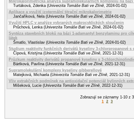
Mikrokalorimetrická analýza supramolekulárních komplexů na bá
Turtáková, Zdenka
(
Univerzita Tomáše Bati ve Zlíně
,
2024-01-02
)
Aplikace a využití izotermální titrační mikrokalorimetrie
Jančaříková, Nela
(
Univerzita Tomáše Bati ve Zlíně
,
2024-01-02
)
Využití HPLC v analýze vybraných makrocyklických sloučenin
Průchová, Lenka
(
Univerzita Tomáše Bati ve Zlíně
,
2024-01-02
)
Syntéza stavebních bloků na bázi 1-adamantyl benzylaminu pro cíle
látek
Šmatlo, Vlastislav
(
Univerzita Tomáše Bati ve Zlíně
,
2024-01-02
)
Studium reaktivity funkčních derivátů kyseliny 3-chlorpropanové s 
Čípová, Kristýna
(
Univerzita Tomáše Bati ve Zlíně
,
2021-12-31
)
Průzkum reaktivity derivátů propanové kyseliny s 3-chlorchinolind
Bártková, Pavlína
(
Univerzita Tomáše Bati ve Zlíně
,
2021-12-31
)
Supramolekulární komplexy kyseliny gibberellové
Matejková, Michaela
(
Univerzita Tomáše Bati ve Zlíně
,
2021-12-31
)
Vliv extrakčních podmínek na antioxidační potenciál bylinných extr
Mišeková, Lucie
(
Univerzita Tomáše Bati ve Zlíně
,
2022-12-31
)
Zobrazují se záznamy 1-10 z 
1
2
3