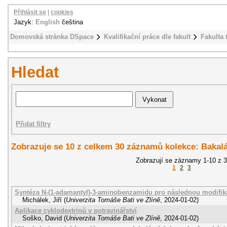
Přihlásit se
|
cookies
Jazyk:
English
čeština
Domovská stránka DSpace
Kvalifikační práce dle fakult
Fakulta 
Hledat
Přidat filtry
Zobrazuje se 10 z celkem 30 záznamů kolekce: Bakal
Zobrazují se záznamy 1-10 z 
1
2
3
Syntéza N-(1-adamantyl)-3-aminobenzamidu pro následnou modifikac
Michálek, Jiří
(
Univerzita Tomáše Bati ve Zlíně
,
2024-01-02
)
Aplikace cyklodextrinů v potravinářství
Soško, David
(
Univerzita Tomáše Bati ve Zlíně
,
2024-01-02
)