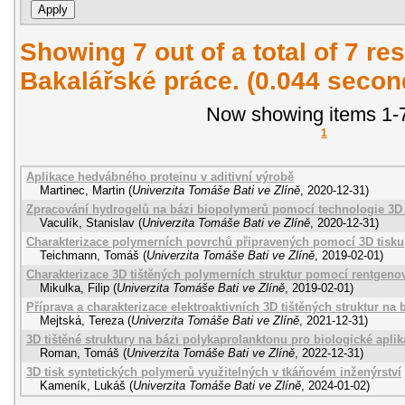
Showing 7 out of a total of 7 res
Bakalářské práce. (0.044 secon
Now showing items 1-7
1
Aplikace hedvábného proteinu v aditivní výrobě
Martinec, Martin
(
Univerzita Tomáše Bati ve Zlíně
,
2020-12-31
)
Zpracování hydrogelů na bázi biopolymerů pomocí technologie 3D 
Vaculík, Stanislav
(
Univerzita Tomáše Bati ve Zlíně
,
2020-12-31
)
Charakterizace polymerních povrchů připravených pomocí 3D tisku
Teichmann, Tomáš
(
Univerzita Tomáše Bati ve Zlíně
,
2019-02-01
)
Charakterizace 3D tištěných polymerních struktur pomocí rentgeno
Mikulka, Filip
(
Univerzita Tomáše Bati ve Zlíně
,
2019-02-01
)
Příprava a charakterizace elektroaktivních 3D tištěných struktur na
Mejtská, Tereza
(
Univerzita Tomáše Bati ve Zlíně
,
2021-12-31
)
3D tištěné struktury na bázi polykaprolanktonu pro biologické apli
Roman, Tomáš
(
Univerzita Tomáše Bati ve Zlíně
,
2022-12-31
)
3D tisk syntetických polymerů využitelných v tkáňovém inženýrství
Kameník, Lukáš
(
Univerzita Tomáše Bati ve Zlíně
,
2024-01-02
)