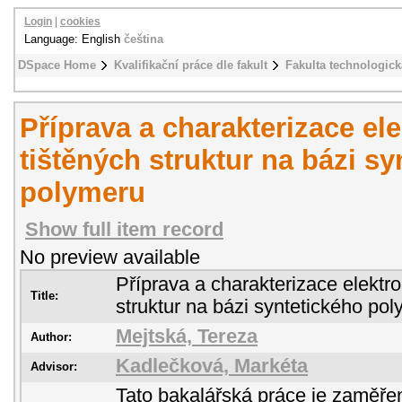
Login
|
cookies
Language: English
čeština
DSpace Home
Kvalifikační práce dle fakult
Fakulta technologick
Příprava a charakterizace el
tištěných struktur na bázi sy
polymeru
Show full item record
No preview available
Příprava a charakterizace elektro
Title:
struktur na bázi syntetického po
Mejtská, Tereza
Author:
Kadlečková, Markéta
Advisor:
Tato bakalářská práce je zaměřen