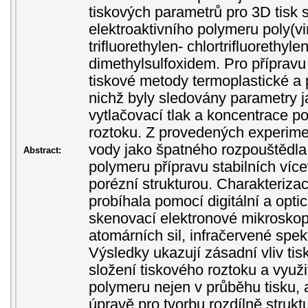
tiskových parametrů pro 3D tisk 
elektroaktivního polymeru poly(vi
trifluorethylen- chlortrifluorethyle
dimethylsulfoxidem. Pro přípravu 
tiskové metody termoplastické a
nichž byly sledovány parametry ja
vytlačovací tlak a koncentrace p
roztoku. Z provedených experimen
vody jako špatného rozpouštědla
Abstract:
polymeru přípravu stabilních víc
porézní strukturou. Charakterizac
probíhala pomocí digitální a opti
skenovací elektronové mikroskop
atomárních sil, infračervené spek
Výsledky ukazují zásadní vliv ti
složení tiskového roztoku a využ
polymeru nejen v průběhu tisku, a
úpravě pro tvorbu rozdílně struk