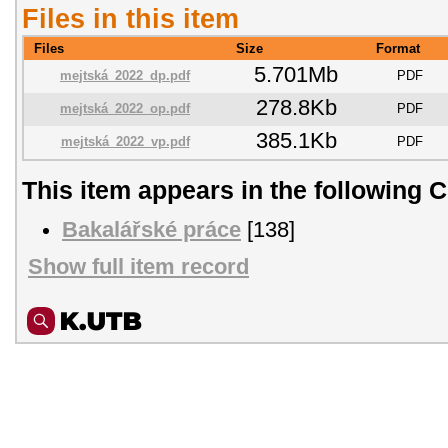
Files in this item
Files
Size
Format
5.701Mb
mejtská_2022_dp.pdf
PDF
278.8Kb
mejtská_2022_op.pdf
PDF
385.1Kb
mejtská_2022_vp.pdf
PDF
This item appears in the following C
Bakalářské práce
[138]
Show full item record