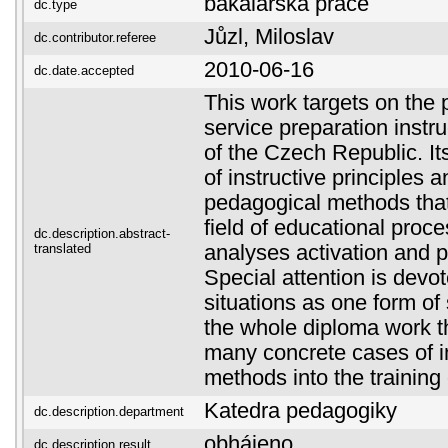
bakalářská práce
dc.type
Jůzl, Miloslav
dc.contributor.referee
2010-06-16
dc.date.accepted
This work targets on the 
service preparation instru
of the Czech Republic. It
of instructive principles a
pedagogical methods that 
field of educational process
dc.description.abstract-
translated
analyses activation and 
Special attention is devo
situations as one form of
the whole diploma work t
many concrete cases of i
methods into the training
Katedra pedagogiky
dc.description.department
obhájeno
dc.description.result