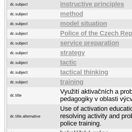
instructive principles
dc.subject
method
dc.subject
model situation
dc.subject
Police of the Czech Rep
dc.subject
service preparation
dc.subject
strategy
dc.subject
tactic
dc.subject
tactical thinking
dc.subject
training
dc.subject
Využití aktivačních a pr
dc.title
pedagogiky v oblasti výc
Use of activation educat
resolving activity and pro
dc.title.alternative
police training.