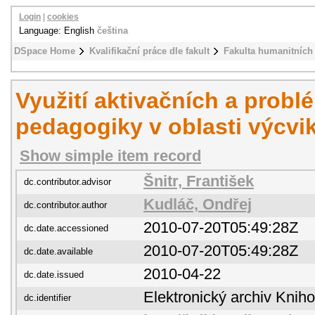
Login
|
cookies
Language: English
čeština
DSpace Home
Kvalifikační práce dle fakult
Fakulta humanitních 
Využití aktivačních a prob
pedagogiky v oblasti výcvi
Show simple item record
Šnitr, František
dc.contributor.advisor
Kudláč, Ondřej
dc.contributor.author
2010-07-20T05:49:28Z
dc.date.accessioned
2010-07-20T05:49:28Z
dc.date.available
2010-04-22
dc.date.issued
Elektronický archiv Kni
dc.identifier