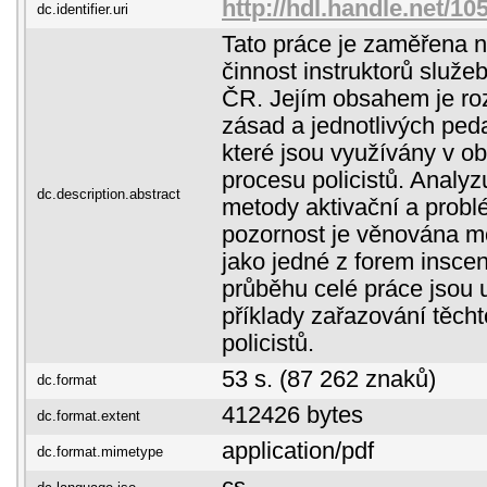
http://hdl.handle.net/1
dc.identifier.uri
Tato práce je zaměřena 
činnost instruktorů služeb
ČR. Jejím obsahem je roz
zásad a jednotlivých pe
které jsou využívány v ob
procesu policistů. Analy
dc.description.abstract
metody aktivační a probl
pozornost je věnována m
jako jedné z forem insce
průběhu celé práce jsou 
příklady zařazování těch
policistů.
53 s. (87 262 znaků)
dc.format
412426 bytes
dc.format.extent
application/pdf
dc.format.mimetype