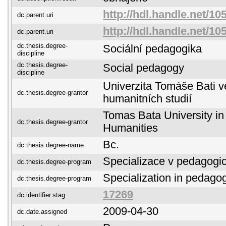
http://hdl.handle.net/10
dc.parent.uri
http://hdl.handle.net/10
dc.parent.uri
dc.thesis.degree-
Sociální pedagogika
discipline
dc.thesis.degree-
Social pedagogy
discipline
Univerzita Tomáše Bati ve
dc.thesis.degree-grantor
humanitních studií
Tomas Bata University in 
dc.thesis.degree-grantor
Humanities
Bc.
dc.thesis.degree-name
Specializace v pedagogi
dc.thesis.degree-program
Specialization in pedago
dc.thesis.degree-program
17269
dc.identifier.stag
2009-04-30
dc.date.assigned