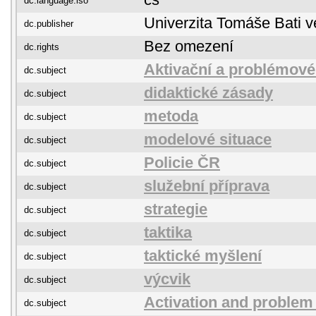
cs
dc.language.iso
Univerzita Tomáše Bati v
dc.publisher
Bez omezení
dc.rights
Aktivační a problémov
dc.subject
didaktické zásady
dc.subject
metoda
dc.subject
modelové situace
dc.subject
Policie ČR
dc.subject
služební příprava
dc.subject
strategie
dc.subject
taktika
dc.subject
taktické myšlení
dc.subject
výcvik
dc.subject
Activation and proble
dc.subject