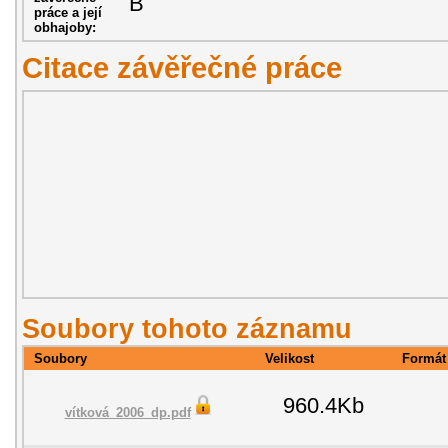
B
práce a její
obhajoby:
Citace závěřečné práce
Soubory tohoto záznamu
Soubory
Velikost
Formát
960.4Kb
vítková_2006_dp.pdf