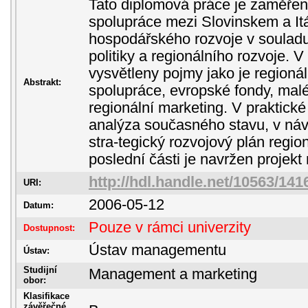
Tato diplomová práce je zaměřena
spolupráce mezi Slovinskem a Itál
hospodářského rozvoje v souladu
politiky a regionálního rozvoje. V 
vysvětleny pojmy jako je regionáln
Abstrakt:
spolupráce, evropské fondy, malé
regionální marketing. V praktické
analýza současného stavu, v náv
stra-tegický rozvojový plán regi
poslední části je navržen projekt 
http://hdl.handle.net/10563/141
URI:
2006-05-12
Datum:
Pouze v rámci univerzity
Dostupnost:
Ústav managementu
Ústav:
Studijní
Management a marketing
obor:
Klasifikace
závěřečné