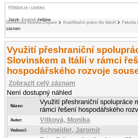
Přihlásit se
|
cookies
Jazyk:
English
čeština
Domovská stránka DSpace
Kvalifikační práce dle fakult
Fakulta
záznam
Využití přeshraniční spoluprá
Slovinskem a Itálií v rámci ře
hospodářského rozvoje souse
Zobrazit celý záznam
Není dostupný náhled
Využití přeshraniční spolupráce m
Název:
rámci řešení hospodářského rozv
Vítková, Monika
Autor:
Schneider, Jaromír
Vedoucí: