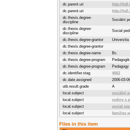
dc.parent.uri
http://hdl
dc.parent.uri
http://hdl
dc.thesis.degree-
Sociální p
discipline
dc.thesis.degree-
Social pe
discipline
dc.thesis.degree-grantor
Univerzita
dc.thesis.degree-grantor
dc.thesis.degree-name
Bc.
dc.thesis.degree-program
Pedagogik
dc.thesis.degree-program
Pedagogy
dc.identifier.stag
4062
dc.date.assigned
2006-03-0
utb.result.grade
A
local.subject
sociální 
local.subject
rodiny s 
local.subject
social su
local.subject
families w
Files in this item