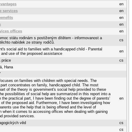
dvantages
en
e services
en
benefits
en
s
en
vices offices
en
omoc státu rodinám s postiženým dítětem - informovanost a
cs
těchto nabídek ze strany rodičů.
's social aid to families with a handicapped child - Parental
en
 and use of the proposed assistance
 práce
cs
á, Hana
7
focuses on families with children with special needs. The
l part concentrates on family, handicapped child. The most
part of the theory is government's social help provided to these
he possibilities of social help are summarized in this report into a
 the practical part, I have been finding out the degree of parents'
en
of the proposed aid. Furthermore, I have been investigating how
arents use the help that is being offered and the level of
on when it comes to accessing offices when dealing with gaining
nd provided services.
agogických věd
cs
cs