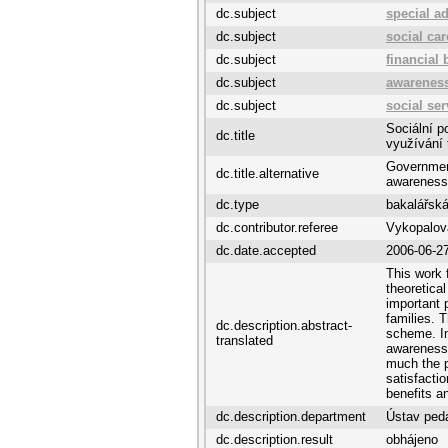
dc.subject
special a
dc.subject
social car
dc.subject
financial 
dc.subject
awarenes
dc.subject
social ser
Sociální p
dc.title
využívání 
Government
dc.title.alternative
awareness
dc.type
bakalářská
dc.contributor.referee
Vykopalov
dc.date.accepted
2006-06-2
This work 
theoretica
important 
families. T
dc.description.abstract-
scheme. In
translated
awareness 
much the p
satisfacti
benefits a
dc.description.department
Ústav ped
dc.description.result
obhájeno