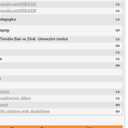
.handle.net/10563/101
cs
.handle.net/10563/220
cs
edagogika
cs
dagogy
en
 Tomáše Bati ve Zlíně. Univerzitní institut
cs
en
cs
a
cs
en
6
pomoc
cs
postiženými dětmi
cs
pport
en
ith children with disabilities
en