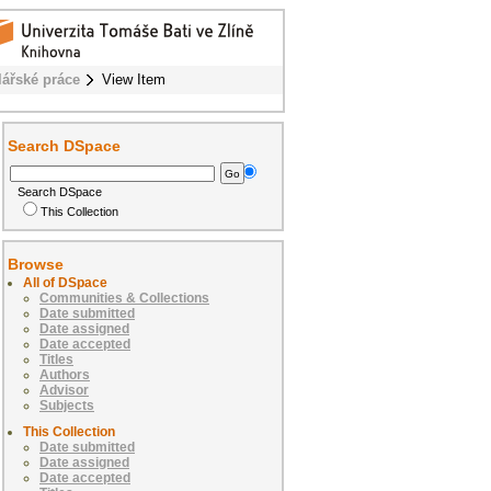
lářské práce
View Item
Search DSpace
Search DSpace
This Collection
Browse
All of DSpace
Communities & Collections
Date submitted
Date assigned
Date accepted
Titles
Authors
Advisor
Subjects
This Collection
Date submitted
Date assigned
Date accepted