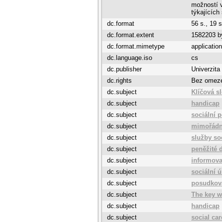
možností v
týkajících
dc.format
56 s., 19 s
dc.format.extent
1582203 b
dc.format.mimetype
application
dc.language.iso
cs
dc.publisher
Univerzita
dc.rights
Bez omez
dc.subject
Klíčová s
dc.subject
handicap
dc.subject
sociální 
dc.subject
mimořádn
dc.subject
služby so
dc.subject
peněžité 
dc.subject
informov
dc.subject
sociální 
dc.subject
posudkov
dc.subject
The key w
dc.subject
handicap
dc.subject
social car