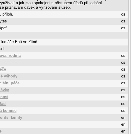
yužívají a jak jsou spokojeni s přístupem úřadů při jednání
 se přiznávání dávek a vyřizování služeb.
. příloh.
cs
ytes
cs
/pdf
cs
 Tomáše Bati ve Zlíně
ení
lova: rodina
cs
cs
péče
cs
é výhody
cs
ciální péče
cs
dávky
cs
anost
cs
úřad
cs
á komise
cs
ords: family
en
en
e
en