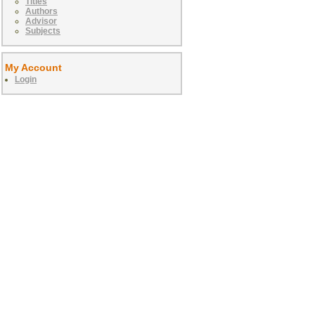
Titles
Authors
Advisor
Subjects
My Account
Login