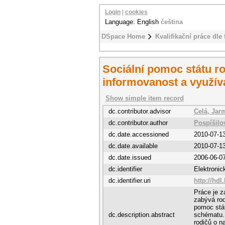
Login
|
cookies
Language: English
čeština
DSpace Home
Kvalifikační práce dle 
Sociální pomoc státu r
informovanost a využívá
Show simple item record
dc.contributor.advisor
Celá, Jar
dc.contributor.author
Pospíšilo
dc.date.accessioned
2010-07-1
dc.date.available
2010-07-1
dc.date.issued
2006-06-0
dc.identifier
Elektroni
dc.identifier.uri
http://hdl
Práce je z
zabývá rod
pomoc stát
dc.description.abstract
schématu. 
rodičů o 