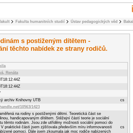
fakult
Fakulta humanitních studií
Ústav pedagogických věd
Baka
odinám s postiženým dítětem -
ní těchto nabídek ze strany rodičů.
mila
vá, Renáta
3T18:12:44Z
3T18:12:44Z
7
cký archiv Knihovny UTB
cs
.handle.net/10563/1423
aměřená na rodiny s postiženými dětmi. Teoretická část se
inou, handicapovaným dítětem. Stěžejní částí teorie je sociální
u těmto rodinám. Jsou zde utříděny možnosti sociální pomoci do
V praktické části jsem zjišťovala především míru informovanosti
cs
nabízené pomoci. Dále jsem zkoumala jak moc rodiče nabízených