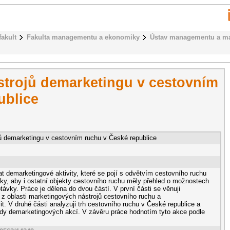
fakult
Fakulta managementu a ekonomiky
Ústav managementu a ma
ástrojů demarketingu v cestovním
ublice
jů demarketingu v cestovním ruchu v České republice
t demarketingové aktivity, které se pojí s odvětvím cestovního ruchu
ky, aby i ostatní objekty cestovního ruchu měly přehled o možnostech
ávky. Práce je dělena do dvou částí. V první části se věnuji
z oblasti marketingových nástrojů cestovního ruchu a
t. V druhé části analyzuji trh cestovního ruchu v České republice a
pady demarketingových akcí. V závěru práce hodnotím tyto akce podle