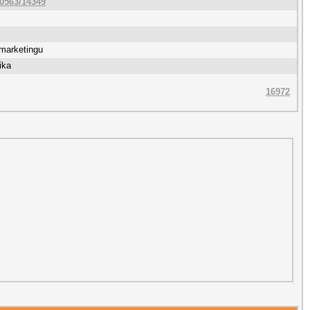
10563/14349
marketingu
ika
16972