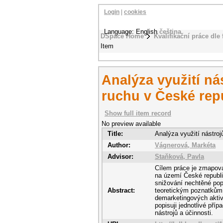
Login
|
cookies
Language: English
čeština
DSpace Home
Kvalifikační práce dle 
Item
Analýza využití n
ruchu v České rep
Show full item record
No preview available
Title:
Analýza využití nástro
Author:
Vágnerová, Markéta
Advisor:
Staňková, Pavla
Cílem práce je zmapova
na území České republi
snižování nechtěné popt
Abstract:
teoretickým poznatkům 
demarketingových aktivi
popisuji jednotlivé pří
nástrojů a účinnosti.