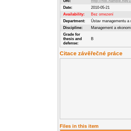
URI:
http://hdl.handle.net/
Date:
2010-05-21
Availability:
Bez omezení
Department:
Ústav managementu a 
Discipline:
Management a ekonom
Grade for
thesis and
B
defense:
Citace závěřečné práce
Files in this item