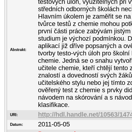
testových úloh, využitelných při
středních odborných školách ne
Hlavním úkolem je zaměřit se na 
tvůrce testů z chemie mohou potk
první části práce zabývám jistým 
studium je výchozí podmínkou. Dr
aplikací již dříve popsaných a o
Abstrakt:
tvorby testo-vých úloh pro školn
chemie. Jedná se o snahu vytvoř
učitele chemie, kteří chtějí tent
znalostí a dovedností svých žáků
učitelského stylu nebo jej tímto 
ověřený test z chemie s prvky did
návodem na skórování a s návod
klasifikace.
http://hdl.handle.net/10563/147
URI:
2011-05-05
Datum: