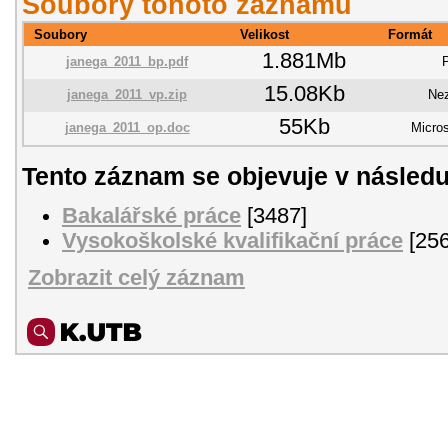
Soubory tohoto záznamu
Soubory
Velikost
Formát
1.881Mb
janega_2011_bp.pdf
15.08Kb
janega_2011_vp.zip
Ne
55Kb
janega_2011_op.doc
Micro
Tento záznam se objevuje v následu
Bakalářské práce
[3487]
Vysokoškolské kvalifikační práce
[256
Zobrazit celý záznam