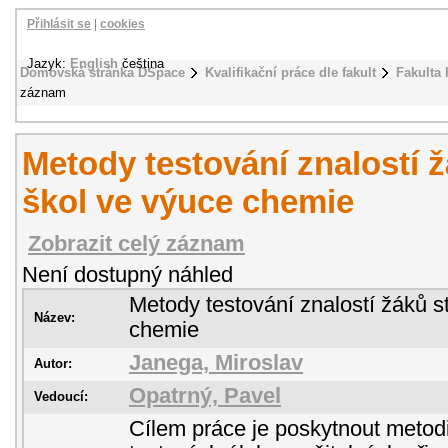
Přihlásit se
|
cookies
Jazyk:
English
čeština
Domovská stránka DSpace
Kvalifikační práce dle fakult
Fakulta 
záznam
Metody testování znalostí 
škol ve výuce chemie
Zobrazit celý záznam
Není dostupný náhled
Metody testování znalostí žáků s
Název:
chemie
Janega, Miroslav
Autor:
Opatrný, Pavel
Vedoucí:
Cílem práce je poskytnout metod