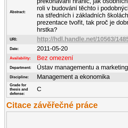
překonávání hranic, jak osobních,
roli v budování těchto i podobnýc
Abstract:
na středních i základních školác
prezentace tvořit, tak proč je dob
hrstka?
http://hdl.handle.net/10563/148
URI:
2011-05-20
Date:
Bez omezení
Availability:
Ústav managementu a marketin
Department:
Management a ekonomika
Discipline:
Grade for
C
thesis and
defense:
Citace závěřečné práce