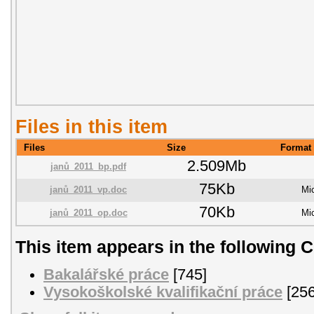
Files in this item
Files
Size
Format
2.509Mb
janů_2011_bp.pdf
75Kb
janů_2011_vp.doc
Mi
70Kb
janů_2011_op.doc
Mi
This item appears in the following C
Bakalářské práce
[745]
Vysokoškolské kvalifikační práce
[256