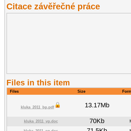
Citace závěřečné práce
Files in this item
Files
Size
Form
13.17Mb
kluka_2011_bp.pdf
70Kb
kluka_2011_vp.doc
71.5Kb
kluka_2011_op.doc