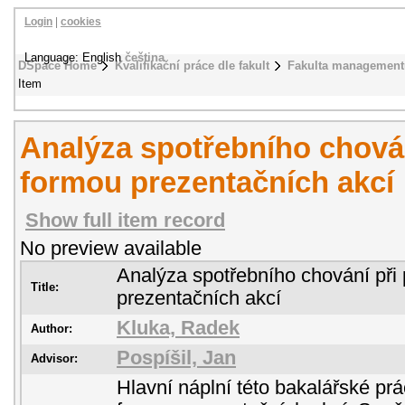
Login
|
cookies
Language: English
čeština
DSpace Home
Kvalifikační práce dle fakult
Fakulta management
Item
Analýza spotřebního chován
formou prezentačních akcí
Show full item record
No preview available
Analýza spotřebního chování při 
Title:
prezentačních akcí
Kluka, Radek
Author:
Pospíšil, Jan
Advisor:
Hlavní náplní této bakalářské prá