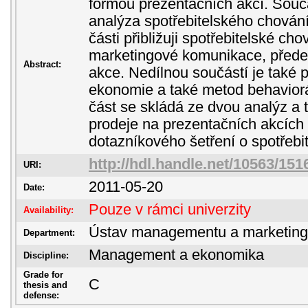
formou prezentačních akcí. Součá
analýza spotřebitelského chování
části přibližuji spotřebitelské cho
marketingové komunikace, přede
Abstract:
akce. Nedílnou součástí je také 
ekonomie a také metod behaviorá
část se skládá ze dvou analýz a 
prodeje na prezentačních akcích
dotazníkového šetření o spotřebi
http://hdl.handle.net/10563/151
URI:
2011-05-20
Date:
Pouze v rámci univerzity
Availability:
Ústav managementu a marketin
Department:
Management a ekonomika
Discipline:
Grade for
C
thesis and
defense: