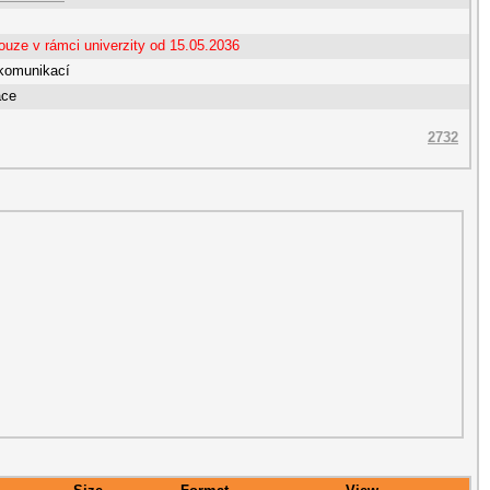
ouze v rámci univerzity od 15.05.2036
komunikací
ace
2732