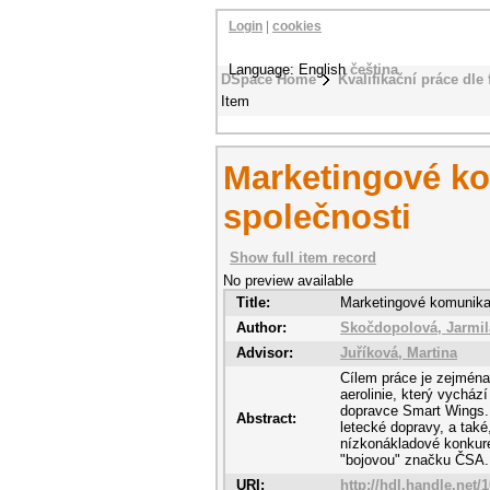
Login
|
cookies
Language: English
čeština
DSpace Home
Kvalifikační práce dle 
Item
Marketingové ko
společnosti
Show full item record
No preview available
Title:
Marketingové komunika
Author:
Skočdopolová, Jarmil
Advisor:
Juříková, Martina
Cílem práce je zejména
aerolinie, který vychá
dopravce Smart Wings. P
Abstract:
letecké dopravy, a také
nízkonákladové konkure
"bojovou" značku ČSA.
URI:
http://hdl.handle.net/