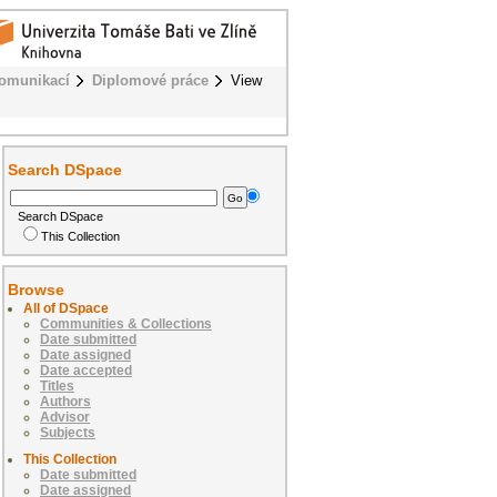
komunikací
Diplomové práce
View
Search DSpace
Search DSpace
This Collection
Browse
All of DSpace
Communities & Collections
Date submitted
Date assigned
Date accepted
Titles
Authors
Advisor
Subjects
This Collection
Date submitted
Date assigned