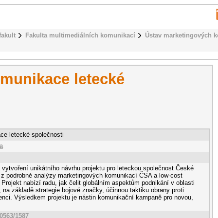
fakult
Fakulta multimediálních komunikací
Ústav marketingových 
munikace letecké
ce letecké společnosti
a
 vytvoření unikátního návrhu projektu pro leteckou společnost České
zí z podrobné analýzy marketingových komunikací ČSA a low-cost
rojekt nabízí radu, jak čelit globálním aspektům podnikání v oblasti
, na základě strategie bojové značky, účinnou taktiku obrany proti
nci. Výsledkem projektu je nástin komunikační kampaně pro novou,
10563/1587