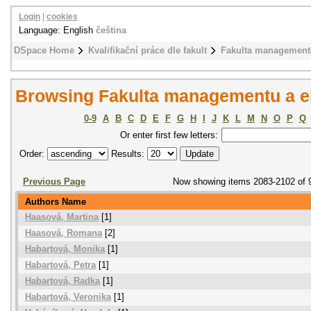
Login
|
cookies
Language: English
čeština
DSpace Home
Kvalifikační práce dle fakult
Fakulta management
Browsing Fakulta managementu a e
0-9
A
B
C
D
E
F
G
H
I
J
K
L
M
N
O
P
Q
Or enter first few letters:
Order:
Results:
Previous Page
Now showing items 2083-2102 of 
Authors Name
Haasová, Martina
[1]
Haasová, Romana
[2]
Habartová, Monika
[1]
Habartová, Petra
[1]
Habartová, Radka
[1]
Habartová, Veronika
[1]