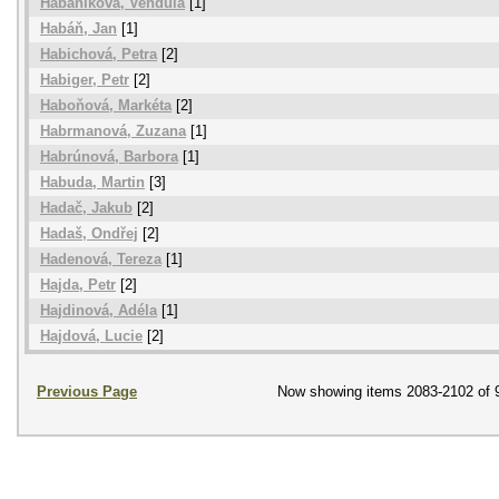
Habáníková, Vendula
[1]
Habáň, Jan
[1]
Habichová, Petra
[2]
Habiger, Petr
[2]
Haboňová, Markéta
[2]
Habrmanová, Zuzana
[1]
Habrúnová, Barbora
[1]
Habuda, Martin
[3]
Hadač, Jakub
[2]
Hadaš, Ondřej
[2]
Hadenová, Tereza
[1]
Hajda, Petr
[2]
Hajdinová, Adéla
[1]
Hajdová, Lucie
[2]
Previous Page
Now showing items 2083-2102 of 