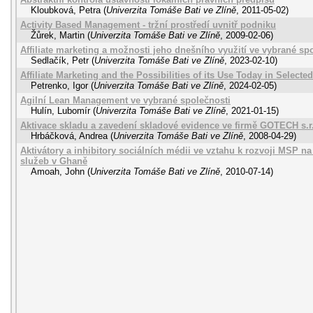
Kloubková, Petra
(
Univerzita Tomáše Bati ve Zlíně
,
2011-05-02
)
Activity Based Management - tržní prostředí uvnitř podniku
Žůrek, Martin
(
Univerzita Tomáše Bati ve Zlíně
,
2009-02-06
)
Affiliate marketing a možnosti jeho dnešního využití ve vybrané sp
Sedlačík, Petr
(
Univerzita Tomáše Bati ve Zlíně
,
2023-02-10
)
Affiliate Marketing and the Possibilities of its Use Today in Selec
Petrenko, Igor
(
Univerzita Tomáše Bati ve Zlíně
,
2024-02-05
)
Agilní Lean Management ve vybrané společnosti
Hulín, Lubomír
(
Univerzita Tomáše Bati ve Zlíně
,
2021-01-15
)
Aktivace skladu a zavedení skladové evidence ve firmě GOTECH s.r
Hrbáčková, Andrea
(
Univerzita Tomáše Bati ve Zlíně
,
2008-04-29
)
Aktivátory a inhibitory sociálních médii ve vztahu k rozvoji MSP n
služeb v Ghaně
Amoah, John
(
Univerzita Tomáše Bati ve Zlíně
,
2010-07-14
)