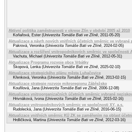
Aktivní politika zaměstnanosti v okrese Zlín v období 2005 až 2010
Koňařová, Ester
(
Univerzita Tomáše Bati ve Zlíně
,
2011-05-20
)
Aktualizace a návrh nových vnitřních účetních směrnic ve vybrané 
Pakrová, Veronika
(
Univerzita Tomáše Bati ve Zlíně
,
2024-02-05
)
Aktualizace a rozšíření vnitropodnikových směrnic ve společnosti A
Vachuta, Michael
(
Univerzita Tomáše Bati ve Zlíně
,
2012-05-31
)
Aktualizace Programu rozvoje obce Vrbátky
Škopová, Lenka
(
Univerzita Tomáše Bati ve Zlíně
,
2025-02-10
)
Aktualizace strategického plánu města Luhačovice
Křenková, Veronika
(
Univerzita Tomáše Bati ve Zlíně
,
2013-02-15
)
Aktualizace strategie rozvoje mikroregionu Zábřežsko
Kouřilová, Jana
(
Univerzita Tomáše Bati ve Zlíně
,
2006-12-08
)
Aktualizace vnitroorganizačních účetních směrnic vybrané nezisko
Hrivnáková, Ivona
(
Univerzita Tomáše Bati ve Zlíně
,
2015-02-16
)
Aktualizace vnitropodnikových směrnic ve společnosti XY, a.s.
Rudolecká, Jana
(
Univerzita Tomáše Bati ve Zlíně
,
2016-06-15
)
Aktualizace vnitřních směrnic KÚ ZK se zaměřením na oblast účetni
Hrdličková, Martina
(
Univerzita Tomáše Bati ve Zlíně
,
2012-03-16
)