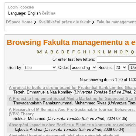
Login
|
cookies
Language: English
čeština
DSpace Home
Kvalifikační práce dle fakult
Fakulta management
Browsing Fakulta managementu a e
0-9
A
B
C
D
E
F
G
H
I
J
K
L
M
N
O
P
Q
Or enter first few letters:
Sort by:
Order:
Results:
Now showing items 1-20 of 140
A project to build a strong brand for Prudential Bank Limited-Ghan
Tetteh, Emmanuella Naa Komiley
(
Univerzita Tomáše Bati ve Zlíně
,
2
A Project to Implement Social Media Marketing for Supercool Star 
Thoyadantakath Panakunnummal, Muhammed Riyas
(
Univerzita Tom
A Research of Millennials And Pro-Sustainable Tourism Behaviors: 
(VBN) Theory
Sokkar, Mohamed
(
Univerzita Tomáše Bati ve Zlíně
,
2024-02-05
)
Absorpční kapacita obce Boršice u Blatnice v kontextu rozvojových
Hájková, Andrea
(
Univerzita Tomáše Bati ve Zlíně
,
2009-05-04
)
Abstraktní kontrola ústavnosti lokálních právních předpisů