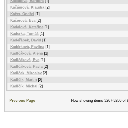
Kačabová, Barbora
[1]
Kačániová, Klaudia
[2]
Kačer, Ondřej
[1]
Kačerová, Eva
[2]
Kadalová, Kateřina
[1]
Kaderka, Tomáš
[1]
Kadeřábek, David
[1]
Kaděrková, Pavlína
[1]
Kadlčáková, Alena
[1]
Kadlčáková, Eva
[1]
Kadlčáková, Pavla
[2]
Kadlček, Miroslav
[2]
Kadlčík, Martin
[2]
Kadlčík, Michal
[2]
Previous Page
Now showing items 3267-3286 of 