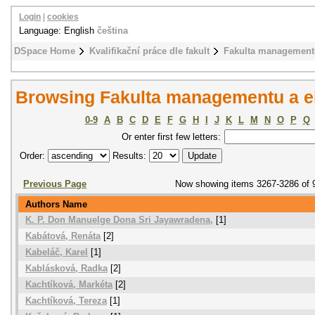
Login
|
cookies
Language: English
čeština
DSpace Home
Kvalifikační práce dle fakult
Fakulta management
Browsing Fakulta managementu a e
0-9
A
B
C
D
E
F
G
H
I
J
K
L
M
N
O
P
Q
Or enter first few letters:
Order:
Results:
Previous Page
Now showing items 3267-3286 of 
Authors Name
K. P. Don Manuelge Dona Sri Jayawradena,
[1]
Kabátová, Renáta
[2]
Kabeláč, Karel
[1]
Kablásková, Radka
[2]
Kachtíková, Markéta
[2]
Kachtíková, Tereza
[1]