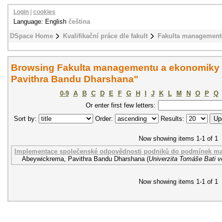
Login
|
cookies
Language: English
čeština
DSpace Home
Kvalifikační práce dle fakult
Fakulta management
Browsing Fakulta managementu a ekonomiky 
Pavithra Bandu Dharshana"
0-9
A
B
C
D
E
F
G
H
I
J
K
L
M
N
O
P
Q
Or enter first few letters:
Sort by:
Order:
Results:
Now showing items 1-1 of 1
Implementace společenské odpovědnosti podniků do podmínek mal
Abeywickrema, Pavithra Bandu Dharshana
(
Univerzita Tomáše Bati v
Now showing items 1-1 of 1