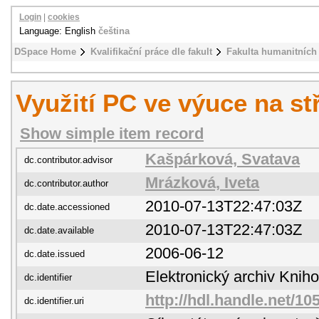
Login
|
cookies
Language: English
čeština
DSpace Home
Kvalifikační práce dle fakult
Fakulta humanitních 
Využití PC ve výuce na st
Show simple item record
Kašpárková, Svatava
dc.contributor.advisor
Mrázková, Iveta
dc.contributor.author
2010-07-13T22:47:03Z
dc.date.accessioned
2010-07-13T22:47:03Z
dc.date.available
2006-06-12
dc.date.issued
Elektronický archiv Kni
dc.identifier
http://hdl.handle.net/10
dc.identifier.uri