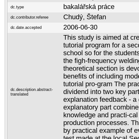
bakalářská práce
dc.type
Chudý, Štefan
dc.contributor.referee
2006-06-30
dc.date.accepted
This study is aimed at cr
tutorial program for a se
school so for the students
the figh-frequency weldi
theoretical section is dev
benefits of including mod
tutorial pro-gram The prac
dc.description.abstract-
dividend into two key par
translated
explanation feedback - a 
explanatory part combines
knowledge and practi-ca
production processes. Th
by practical example of e
test made at the local S