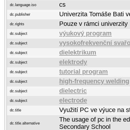
cs
dc.language.iso
Univerzita Tomáše Bati v
dc.publisher
Pouze v rámci univerzity
dc.rights
výukový program
dc.subject
vysokofrekvenční svař
dc.subject
dielektrikum
dc.subject
elektrody
dc.subject
tutorial program
dc.subject
high-frequency welding
dc.subject
dielectric
dc.subject
electrode
dc.subject
Využití PC ve výuce na s
dc.title
The usage of pc in the ed
dc.title.alternative
Secondary School