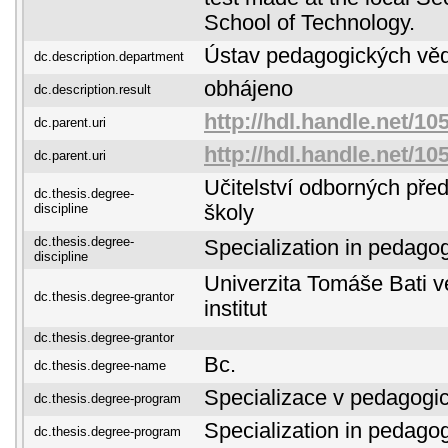
School of Technology.
Ústav pedagogických vě
dc.description.department
obhájeno
dc.description.result
http://hdl.handle.net/10
dc.parent.uri
http://hdl.handle.net/10
dc.parent.uri
Učitelství odborných pře
dc.thesis.degree-
discipline
školy
dc.thesis.degree-
Specialization in pedago
discipline
Univerzita Tomáše Bati ve
dc.thesis.degree-grantor
institut
dc.thesis.degree-grantor
Bc.
dc.thesis.degree-name
Specializace v pedagogi
dc.thesis.degree-program
Specialization in pedago
dc.thesis.degree-program