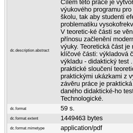
Cílem této práce je vytv
výukového programu pro 
školu, tak aby studenti ef
problematiku vysokofrek
V teoretic-ké části se v
přínosu začlenění modern
výuky. Teoretická část je
dc.description.abstract
klíčové části: výkladová 
výkladu - didaktický test 
praktické sloučení teoreti
praktickými ukázkami z v
závěru práce je praktick
daného didaktické-ho tes
Technologické.
59 s.
dc.format
1449463 bytes
dc.format.extent
application/pdf
dc.format.mimetype