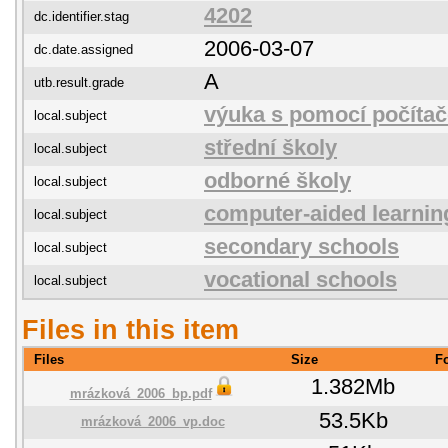
4202
dc.identifier.stag
2006-03-07
dc.date.assigned
A
utb.result.grade
výuka s pomocí počítač
local.subject
střední školy
local.subject
odborné školy
local.subject
computer-aided learnin
local.subject
secondary schools
local.subject
vocational schools
local.subject
Files in this item
Files
Size
F
1.382Mb
mrázková_2006_bp.pdf
53.5Kb
mrázková_2006_vp.doc