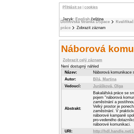
Přihlásit se
|
cookies
Jazyk:
English
čeština
Domovská stránka DSpace
Kvalifikač
práce
Zobrazit záznam
Náborová komu
Zobrazit celý záznam
Není dostupný náhled
Název:
Náborová komunikace 
Autor:
Bílá, Martina
Vedoucí:
Jurášková, Olga
Bakalářská práce se sn
pojem "náborová komuni
zaměstnání a postihnou
Velký prostor je ponec
Abstrakt:
zaměstnání. V praktické
náborové kampaně spole
pro-vedeného dotazníko
náborové komunikaci.
URI:
http://hdl.handle.net/