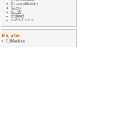
Datum obhajoby
Názvy
Autoři
Vedoucí
Klíčová slova
Můj účet
Přihlásit se