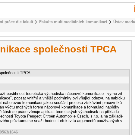
ní práce dle fakult
Fakulta multimediálních komunikací
Ústav mark
nikace společnosti TPCA
společnosti TPCA
aží postihnout teoretická východiska náborové komunikace - vyme-zit
kace", popsat vnitřní a vnější podmínky ovlivňující odezvu na nabídku
t náborovou komunikaci jakou součást procesu získávání pracovníků.
hán výčtu možných forem náborové komunikace a for-mulaci nabídky
 části se práce věnuje aplikaci teoretických východisek na příkladu
čnosti Toyota Peugeot Citroën Automobile Czech, s.r.o. a na základě
vého průzkumu se snaží hodnotit efektivitu argumentů používaných v
10563/1646