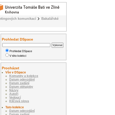
etingových komunikací
Bakalářské
Prohledat DSpace
Prohledat DSpace
V této kolekci
Procházet
Vše v DSpace
Komunity a kolekce
Datum odevzdání
Datum zadání
Datum obhajoby
Názvy
Autoři
Vedoucí
Klíčová slova
Tato kolekce
Datum odevzdání
Datum zadání