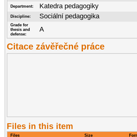
Katedra pedagogiky
Department:
Sociální pedagogika
Discipline:
Grade for
A
thesis and
defense:
Citace závěřečné práce
Files in this item
Files
Size
For