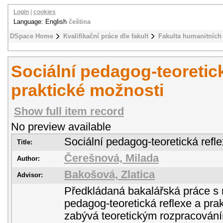
Login
|
cookies
Language: English
čeština
DSpace Home
Kvalifikační práce dle fakult
Fakulta humanitních 
Sociální pedagog-teoretick
praktické možnosti
Show full item record
No preview available
Sociální pedagog-teoretická refl
Title:
Čerešnová, Milada
Author:
Bakošová, Zlatica
Advisor:
Předkládaná bakalářská práce s
pedagog-teoretická reflexe a pra
zabývá teoretickým rozpracování