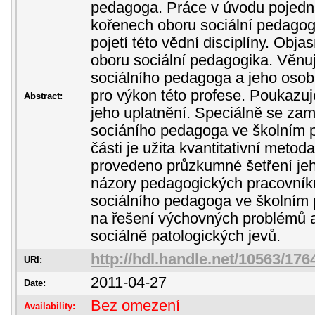
pedagoga. Práce v úvodu pojedná
kořenech oboru sociální pedago
pojetí této vědní disciplíny. Obja
oboru sociální pedagogika. Věn
sociálního pedagoga a jeho oso
pro výkon této profese. Poukazuj
Abstract:
jeho uplatnění. Speciálně se zam
sociáního pedagoga ve školním p
části je užita kvantitativní metod
provedeno průzkumné šetření jeho
názory pedagogických pracovník
sociálního pedagoga ve školním p
na řešení výchovných problémů 
sociálně patologických jevů.
http://hdl.handle.net/10563/176
URI:
2011-04-27
Date:
Bez omezení
Availability: