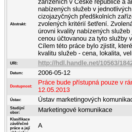
zařízeních v České republice a a
nabízených služeb v jednotlivýc
cizojazyčných předškolních zaří
zvolených kritérií šetření. Zvolená
Abstrakt:
úrovni kvality nabízených služeb
cenou účtovanou za tyto služby v
Cílem této práce bylo zjistit, kter
kvalitu služeb - cena, lokalita, vel
http://hdl.handle.net/10563/184
URI:
2006-05-12
Datum:
Práce bude přístupná pouze v rám
Dostupnost:
12.05.2013
Ústav marketingových komunika
Ústav:
Studijní
Marketingové komunikace
obor:
Klasifikace
závěřečné
A
práce a její