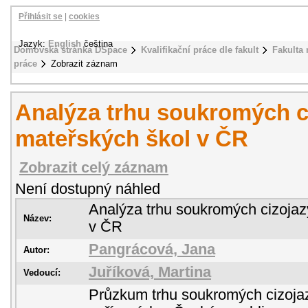
Přihlásit se
|
cookies
Jazyk:
English
čeština
Domovská stránka DSpace
Kvalifikační práce dle fakult
Fakulta
práce
Zobrazit záznam
Analýza trhu soukromých c
mateřských škol v ČR
Zobrazit celý záznam
Není dostupný náhled
Analýza trhu soukromých cizoja
Název:
v ČR
Pangrácová, Jana
Autor:
Juříková, Martina
Vedoucí:
Průzkum trhu soukromých cizoja