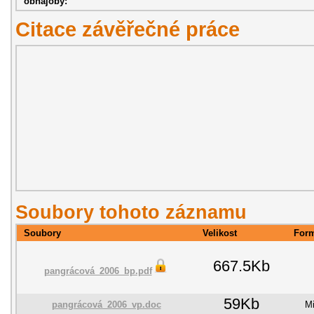
obhajoby:
Citace závěřečné práce
Soubory tohoto záznamu
Soubory
Velikost
For
667.5Kb
pangrácová_2006_bp.pdf
59Kb
pangrácová_2006_vp.doc
Mi