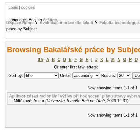
Login
|
cookies
Language: English
čeština
DSpace Home
Kvalifikační práce dle fakult
Fakulta technologick
práce by Subject
Browsing Bakalářské práce by Subject
0-9
A
B
C
D
E
F
G
H
I
J
K
L
M
N
O
P
Q
Or enter first few letters:
Sort by:
Order:
Results:
Now showing items 1-1 of 1
Aplikace zásad racionální výživy při hodnocení plánu stravy vybran
Miltáková, Aneta
(
Univerzita Tomáše Bati ve Zlíně
,
2020-12-31
)
Now showing items 1-1 of 1