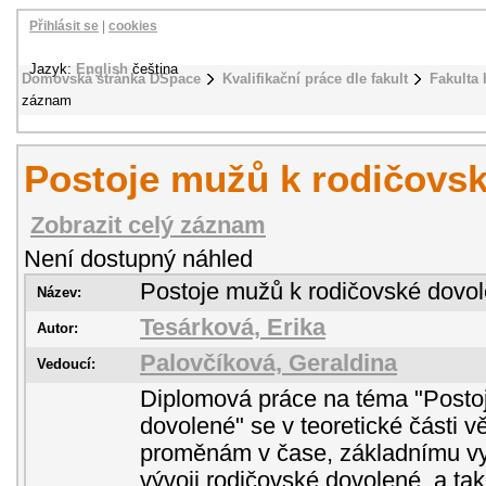
Přihlásit se
|
cookies
Jazyk:
English
čeština
Domovská stránka DSpace
Kvalifikační práce dle fakult
Fakulta 
záznam
Postoje mužů k rodičovs
Zobrazit celý záznam
Není dostupný náhled
Postoje mužů k rodičovské dovo
Název:
Tesárková, Erika
Autor:
Palovčíková, Geraldina
Vedoucí:
Diplomová práce na téma "Posto
dovolené" se v teoretické části v
proměnám v čase, základnímu vym
vývoji rodičovské dovolené, a ta