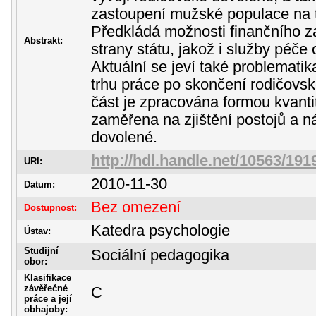
zastoupení mužské populace na to
Předkládá možnosti finančního z
Abstrakt:
strany státu, jakož i služby péče
Aktuální se jeví také problematik
trhu práce po skončení rodičovsk
část je zpracována formou kvanti
zaměřena na zjištění postojů a 
dovolené.
http://hdl.handle.net/10563/191
URI:
2010-11-30
Datum:
Bez omezení
Dostupnost:
Katedra psychologie
Ústav:
Studijní
Sociální pedagogika
obor:
Klasifikace
závěřečné
C
práce a její
obhajoby: