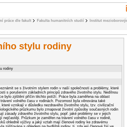
ní práce dle fakult
Fakulta humanitních studií
Institut mezioborovýc
ího stylu rodiny
u rodiny
seznámit se s životním stylem rodin v naší společnosti a problémy, které
sti s porušením základních principů zdravého životního stylu. Nedílnou
e bylo zjištění příčin těchto potíží. Práce byla zaměřena na oblast
 trávení volného času v rodinách. Pozornost byla věnována také
teré vznikají v důsledku nezdravého životního stylu, tzv. civilizační
iologického průzkumu bylo zmapovat životní způsoby současných rodin
jí zásady zdravého životního stylu, popř. jaké problémy se v jejich
í nejčastěji. Průzkum je zaměřen na trávení volného času v rodině,
vyků ohledně výživy a jaký vztah mají členové rodiny ke zdravému
la zjišťována s ohledem na bydliště rodiny, tj. zda její členové žijí ve