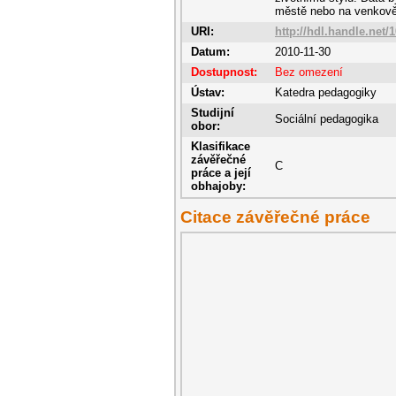
městě nebo na venkově, 
URI:
http://hdl.handle.net/
Datum:
2010-11-30
Dostupnost:
Bez omezení
Ústav:
Katedra pedagogiky
Studijní
Sociální pedagogika
obor:
Klasifikace
závěřečné
C
práce a její
obhajoby:
Citace závěřečné práce