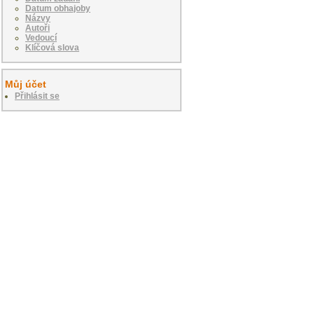
Datum obhajoby
Názvy
Autoři
Vedoucí
Klíčová slova
Můj účet
Přihlásit se