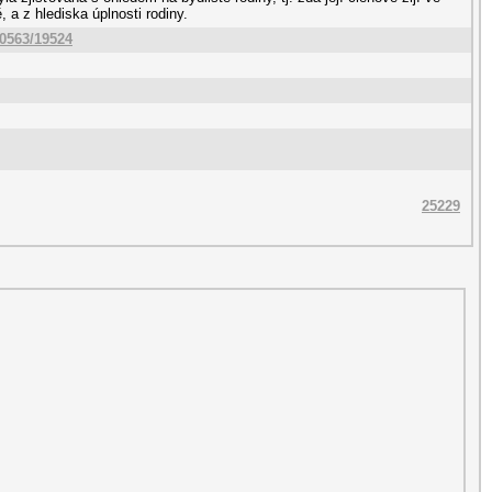
a z hlediska úplnosti rodiny.
10563/19524
25229