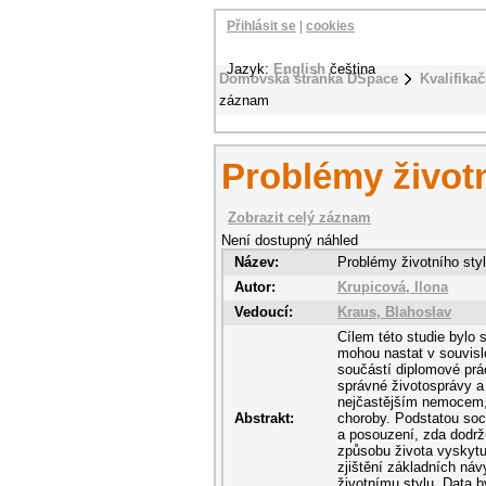
Přihlásit se
|
cookies
Jazyk:
English
čeština
Domovská stránka DSpace
Kvalifikač
záznam
Problémy životn
Zobrazit celý záznam
Není dostupný náhled
Název:
Problémy životního styl
Autor:
Krupicová, Ilona
Vedoucí:
Kraus, Blahoslav
Cílem této studie bylo 
mohou nastat v souvislo
součástí diplomové prác
správné životosprávy a
nejčastějším nemocem, k
Abstrakt:
choroby. Podstatou soc
a posouzení, zda dodržu
způsobu života vyskytuj
zjištění základních ná
životnímu stylu. Data by