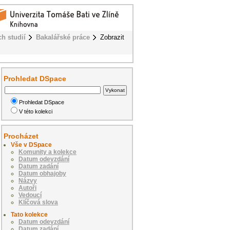
h studií
Bakalářské práce
Zobrazit
Prohledat DSpace
Prohledat DSpace
V této kolekci
Procházet
Vše v DSpace
Komunity a kolekce
Datum odevzdání
Datum zadání
Datum obhajoby
Názvy
Autoři
Vedoucí
Klíčová slova
Tato kolekce
Datum odevzdání
Datum zadání