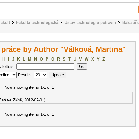
fakult
Fakulta technologická
Ústav technologie potravin
Bakalářs
práce by Author "Válková, Martina"
H
I
J
K
L
M
N
O
P
Q
R
S
T
U
V
W
X
Y
Z
w letters:
Results:
Now showing items 1-1 of 1
ati ve Zlíně
,
2012-02-01
)
Now showing items 1-1 of 1