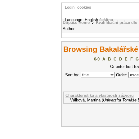
Login
|
cookies
Language: English
čeština
DSpace Home
Kvalifikační práce dle 
Author
Browsing Bakalářské 
0-9
A
B
C
D
E
F
G
Or enter first fe
Sort by:
Order:
Charakteristika a vlastnosti zázvoru
Válková, Martina
(
Univerzita Tomáše B