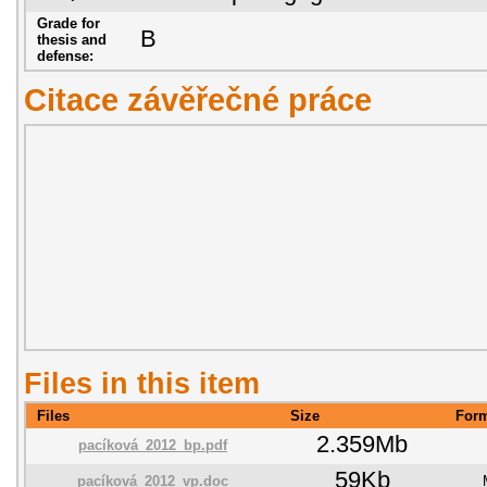
Grade for
B
thesis and
defense:
Citace závěřečné práce
Files in this item
Files
Size
For
2.359Mb
pacíková_2012_bp.pdf
59Kb
pacíková_2012_vp.doc