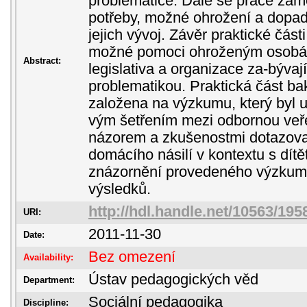
problematice. Dále se práce zaměř
potřeby, možné ohrožení a dopad
jejich vývoj. Závěr praktické čás
možné pomoci ohroženým osobám
Abstract:
legislativa a organizace za-bývají
problematikou. Praktická část ba
založena na výzkumu, který byl 
vým šetřením mezi odbornou veře
názorem a zkušenostmi dotazova
domácího násilí v kontextu s dít
znázornění provedeného výzkumu 
výsledků.
http://hdl.handle.net/10563/195
URI:
2011-11-30
Date:
Bez omezení
Availability:
Ústav pedagogických věd
Department:
Sociální pedagogika
Discipline: