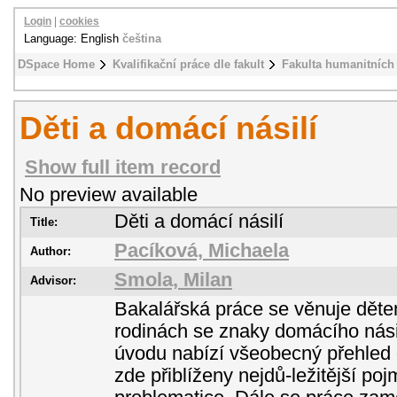
Login
|
cookies
Language: English
čeština
DSpace Home
Kvalifikační práce dle fakult
Fakulta humanitních 
Děti a domácí násilí
Show full item record
No preview available
Děti a domácí násilí
Title:
Pacíková, Michaela
Author:
Smola, Milan
Advisor:
Bakalářská práce se věnuje děte
rodinách se znaky domácího násil
úvodu nabízí všeobecný přehled 
zde přiblíženy nejdů-ležitější poj