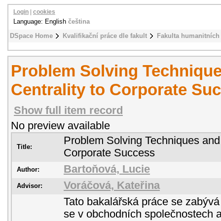
Login
|
cookies
Language: English
čeština
DSpace Home
Kvalifikační práce dle fakult
Fakulta humanitních 
Problem Solving Technique
Centrality to Corporate Su
Show full item record
No preview available
Problem Solving Techniques and t
Title:
Corporate Success
Bartoňová, Lucie
Author:
Voráčová, Kateřina
Advisor:
Tato bakalářská práce se zabývá
se v obchodních společnostech a 