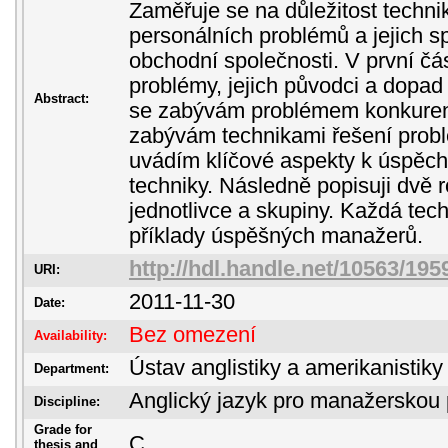
Zaměřuje se na důležitost technik
personálních problémů a jejich 
obchodní společnosti. V první čá
problémy, jejich původci a dopad
Abstract:
se zabývám problémem konkurenc
zabývám technikami řešení prob
uvádím klíčové aspekty k úspěc
techniky. Následně popisuji dvě 
jednotlivce a skupiny. Každá tec
příklady úspěšných manažerů.
http://hdl.handle.net/10563/195
URI:
2011-11-30
Date:
Bez omezení
Availability:
Ústav anglistiky a amerikanistiky
Department:
Anglický jazyk pro manažerskou 
Discipline:
Grade for
C
thesis and