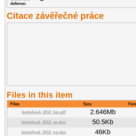
defense:
Citace závěřečné práce
Files in this item
Files
Size
For
2.646Mb
bartoňová_2012_bp.pdf
50.5Kb
bartoňová_2012_vp.doc
46Kb
bartoňová_2012_op.doc