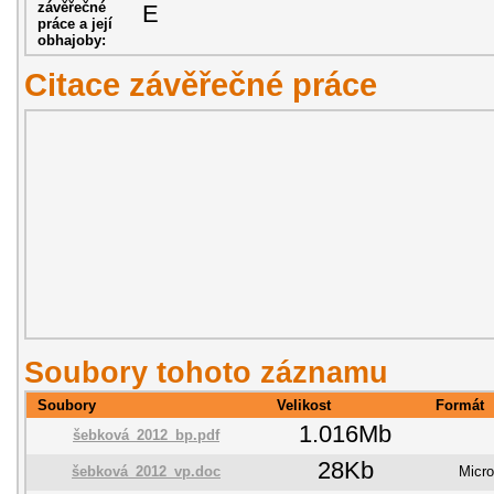
závěřečné
E
práce a její
obhajoby:
Citace závěřečné práce
Soubory tohoto záznamu
Soubory
Velikost
Formát
1.016Mb
šebková_2012_bp.pdf
28Kb
šebková_2012_vp.doc
Micro