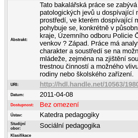
Tato bakalářská práce se zabývá
patologických jevů u dospívající 
prostředí, ve kterém dospívající 
pohybuje se, konkrétně v působ
kraje, Územního odboru Policie 
Abstrakt:
venkov ? Západ. Práce má analyt
charakter a soustředí se na možné
mládeže, zejména na zjištění so
trestnou činností a možného vliv
rodiny nebo školského zařízení.
http://hdl.handle.net/10563/198
URI:
2011-04-08
Datum:
Bez omezení
Dostupnost:
Katedra pedagogiky
Ústav:
Studijní
Sociální pedagogika
obor:
Klasifikace