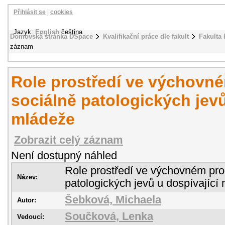
Přihlásit se
|
cookies
Jazyk:
English
čeština
Domovská stránka DSpace
Kvalifikační práce dle fakult
Fakulta 
záznam
Role prostředí ve výchovn
sociálně patologických jevů
mládeže
Zobrazit celý záznam
Není dostupný náhled
Role prostředí ve výchovném pro
Název:
patologických jevů u dospívající
Šebková, Michaela
Autor:
Součková, Lenka
Vedoucí: