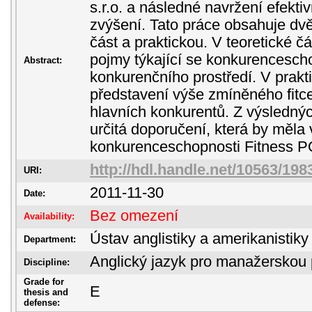
s.r.o. a následné navržení efektiv
zvýšení. Tato práce obsahuje dvě 
část a praktickou. V teoretické č
pojmy týkající se konkurencesch
Abstract:
konkurenčního prostředí. V prakti
představení výše zmíněného fitce
hlavních konkurentů. Z výslednýc
určitá doporučení, která by měla 
konkurenceschopnosti Fitness 
http://hdl.handle.net/10563/198
URI:
2011-11-30
Date:
Bez omezení
Availability:
Ústav anglistiky a amerikanistiky
Department:
Anglický jazyk pro manažerskou 
Discipline:
Grade for
E
thesis and
defense: