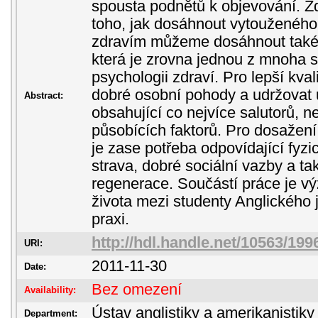
spousta podnětů k objevování. Z
toho, jak dosáhnout vytouženého 
zdravím můžeme dosáhnout také v
která je zrovna jednou z mnoha 
psychologii zdraví. Pro lepší kva
dobré osobní pohody a udržovat ur
Abstract:
obsahující co nejvíce salutorů, ne
působících faktorů. Pro dosažení
je zase potřeba odpovídající fyzic
strava, dobré sociální vazby a ta
regenerace. Součástí práce je výz
života mezi studenty Anglického
praxi.
http://hdl.handle.net/10563/199
URI:
2011-11-30
Date:
Bez omezení
Availability:
Ústav anglistiky a amerikanistiky
Department: