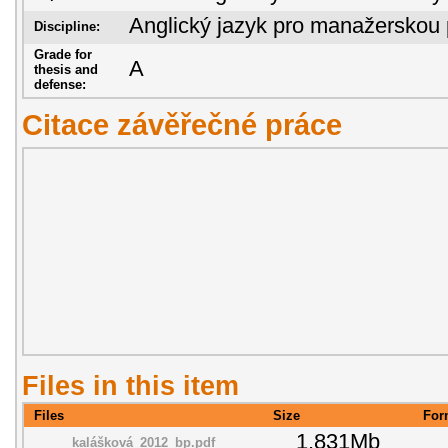
Anglický jazyk pro manažerskou 
Discipline:
Grade for
A
thesis and
defense:
Citace závěřečné práce
Files in this item
Files
Size
For
1.831Mb
kalášková_2012_bp.pdf