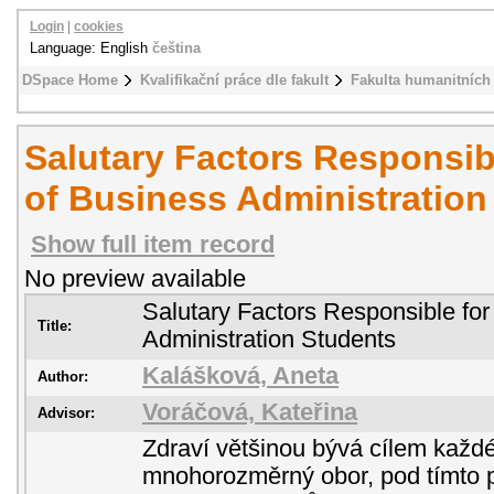
Login
|
cookies
Language: English
čeština
DSpace Home
Kvalifikační práce dle fakult
Fakulta humanitních 
Salutary Factors Responsibl
of Business Administration
Show full item record
No preview available
Salutary Factors Responsible for
Title:
Administration Students
Kalášková, Aneta
Author:
Voráčová, Kateřina
Advisor:
Zdraví většinou bývá cílem každéh
mnohorozměrný obor, pod tímto 