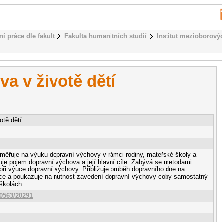
ní práce dle fakult
Fakulta humanitních studií
Institut mezioborovýc
a v životě dětí
otě dětí
měřuje na výuku dopravní výchovy v rámci rodiny, mateřské školy a
uje pojem dopravní výchova a její hlavní cíle. Zabývá se metodami
 při výuce dopravní výchovy. Přibližuje průběh dopravního dne na
ice a poukazuje na nutnost zavedení dopravní výchovy coby samostatný
školách.
10563/20291