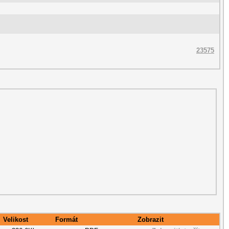
23575
Velikost
Formát
Zobrazit