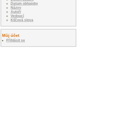
Datum obhajoby
Názvy
Autoři
Vedoucí
Klíčová slova
Můj účet
Přihlásit se