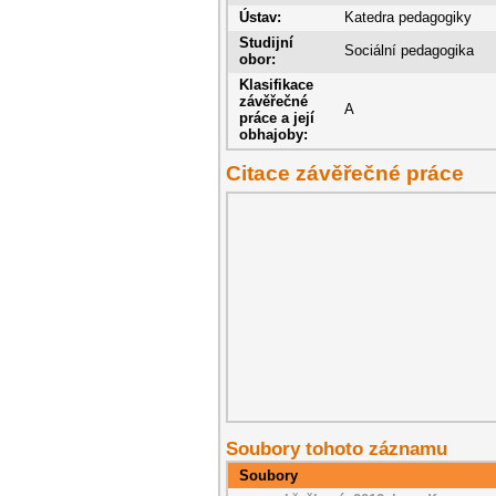
Ústav:
Katedra pedagogiky
Studijní
Sociální pedagogika
obor:
Klasifikace
závěřečné
A
práce a její
obhajoby:
Citace závěřečné práce
Soubory tohoto záznamu
Soubory