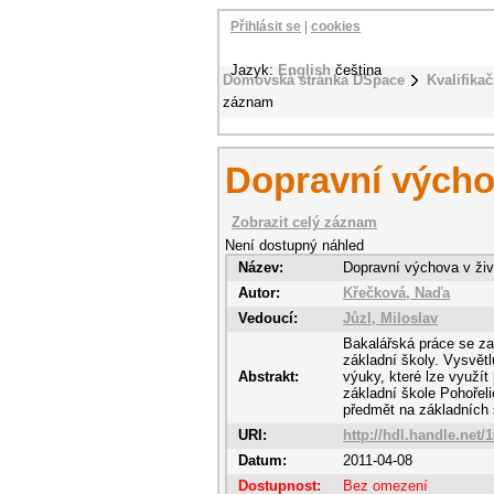
Přihlásit se
|
cookies
Jazyk:
English
čeština
Domovská stránka DSpace
Kvalifikač
záznam
Dopravní výchov
Zobrazit celý záznam
Není dostupný náhled
Název:
Dopravní výchova v živ
Autor:
Křečková, Naďa
Vedoucí:
Jůzl, Miloslav
Bakalářská práce se za
základní školy. Vysvětl
Abstrakt:
výuky, které lze využít
základní škole Pohořel
předmět na základních 
URI:
http://hdl.handle.net/
Datum:
2011-04-08
Dostupnost:
Bez omezení