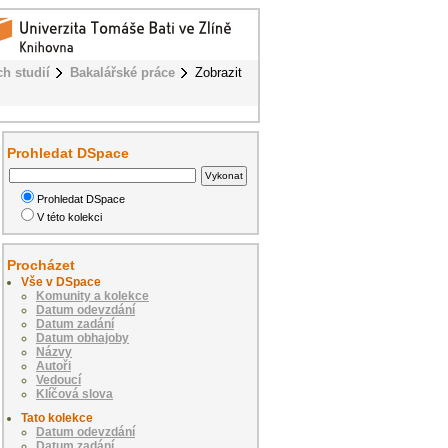
h studií
Bakalářské práce
Zobrazit
Prohledat DSpace
Prohledat DSpace
V této kolekci
Procházet
Vše v DSpace
Komunity a kolekce
Datum odevzdání
Datum zadání
Datum obhajoby
Názvy
Autoři
Vedoucí
Klíčová slova
Tato kolekce
Datum odevzdání
Datum zadání