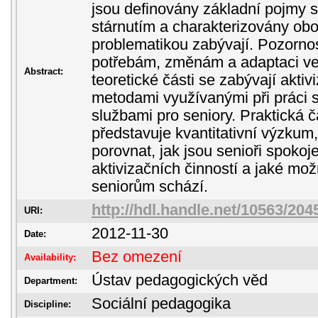
jsou definovány základní pojmy s
stárnutím a charakterizovány obor
problematikou zabývají. Pozorno
potřebám, změnám a adaptaci ve s
Abstract:
teoretické části se zabývají aktiv
metodami využívanými při práci s
službami pro seniory. Praktická 
představuje kvantitativní výzkum, 
porovnat, jak jsou senioři spokoj
aktivizačních činností a jaké mož
seniorům schází.
http://hdl.handle.net/10563/204
URI:
2012-11-30
Date:
Bez omezení
Availability:
Ústav pedagogických věd
Department:
Sociální pedagogika
Discipline: