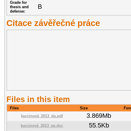
Grade for
B
thesis and
defense:
Citace závěřečné práce
Files in this item
Files
Size
For
3.869Mb
kurcinová_2013_dp.pdf
55.5Kb
kurcinová_2013_vp.doc