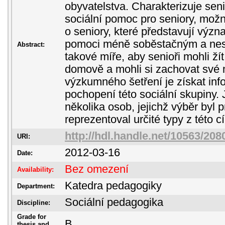
obyvatelstva. Charakterizuje sen
sociální pomoc pro seniory, možno
o seniory, které představují význ
pomoci méně soběstačným a ne
Abstract:
takové míře, aby senioři mohli ž
domově a mohli si zachovat své
výzkumného šetření je získat in
pochopení této sociální skupiny.
několika osob, jejichž výběr byl 
reprezentoval určité typy z této c
http://hdl.handle.net/10563/208
URI:
2012-03-16
Date:
Bez omezení
Availability:
Katedra pedagogiky
Department:
Sociální pedagogika
Discipline:
Grade for
B
thesis and