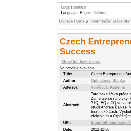
Login
|
cookies
Language: English
čeština
DSpace Home
Kvalifikační práce dle 
Czech Entreprene
Success
Show full item record
No preview available
Title:
Czech Entrepreneur And
Author:
Opletalová, Blanka
Advisor:
Voráčová, Kateřina
Tato bakalářská práce
Zaměřuje se na prvky, k
? IQ, EQ a CQ ve vztah
Abstract:
studii Andreje Babiše.
teoretické části. Výsled
efektivním a úspěšným
URI:
http://hdl.handle.net/
Date:
2012-11-30