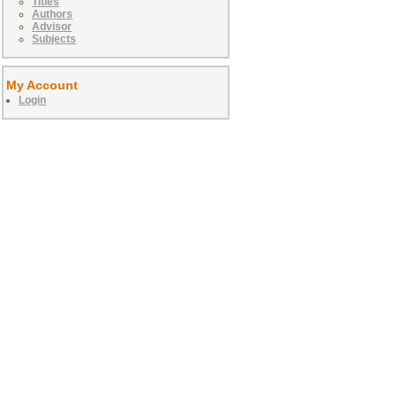
Titles
Authors
Advisor
Subjects
My Account
Login