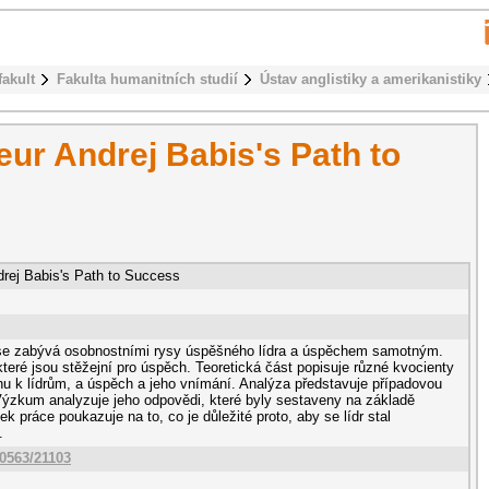
fakult
Fakulta humanitních studií
Ústav anglistiky a amerikanistiky
ur Andrej Babis's Path to
rej Babis's Path to Success
 se zabývá osobnostními rysy úspěšného lídra a úspěchem samotným.
teré jsou stěžejní pro úspěch. Teoretická část popisuje různé kvocienty
u k lídrům, a úspěch a jeho vnímání. Analýza představuje případovou
 Výzkum analyzuje jeho odpovědi, které byly sestaveny na základě
ek práce poukazuje na to, co je důležité proto, aby se lídr stal
.
10563/21103