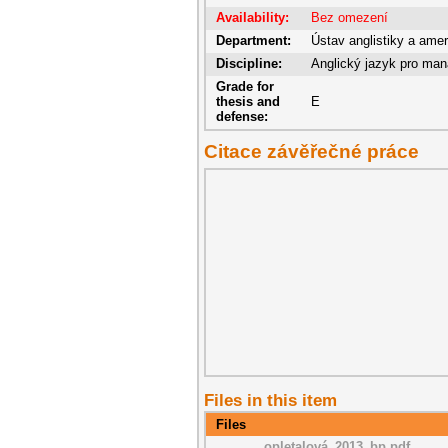
Availability:
Bez omezení
Department:
Ústav anglistiky a amer
Discipline:
Anglický jazyk pro man
Grade for
thesis and
E
defense:
Citace závěřečné práce
Files in this item
Files
opletalová_2013_bp.pdf