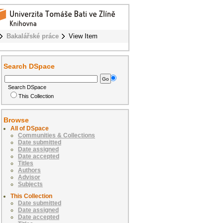
Bakalářské práce
View Item
Search DSpace
Search DSpace
This Collection
Browse
All of DSpace
Communities & Collections
Date submitted
Date assigned
Date accepted
Titles
Authors
Advisor
Subjects
This Collection
Date submitted
Date assigned
Date accepted