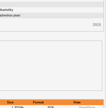
ikanistiky
ažerskou praxi
30636
Size
Format
View
1.301Mb
PDF
View/
Open